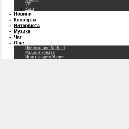
VIP
Zam
Новини
Концерти
Интервюта
Музика
Чат
Още…
Приложение Android
Радио в колата
Игри на карти/белот