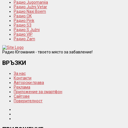
Радио Jugomanija
Радио Južni Vetar
Радио Naxi Boem
Радио OK
Радио Pink
Радио S3
Радио S Južni
Радио VIP
Радио Zam
Радио Югомания - твоето място за забавление!
ВРЪЗКИ
За нас
Контакти
Авторски права
Реклама
Приложение за смартфон
Сайтове
Поверителност