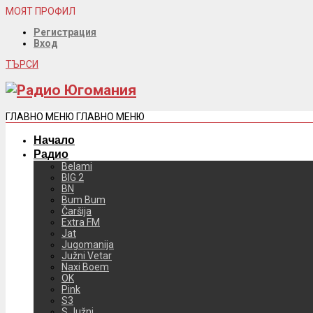
МОЯТ ПРОФИЛ
Регистрация
Вход
ТЪРСИ
ГЛАВНО МЕНЮ
ГЛАВНО МЕНЮ
Начало
Радио
Belami
BIG 2
BN
Bum Bum
Čaršija
Extra FM
Jat
Jugomanija
Južni Vetar
Naxi Boem
OK
Pink
S3
S Južni