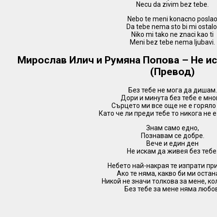
Necu da zivim bez tebe.
Nebo te meni konacno posla
Da tebe nema sto bi mi ostalo
Niko mi tako ne znaci kao ti
Meni bez tebe nema ljubavi.
Мирослав Илич и Румяна Попова – Не ис
(Превод)
Без тебе не мога да дишам.
Дори и минута без тебе е мно
Сърцето ми все още не е горяло 
Като че ли преди тебе то никога не е
Знам само едно,
Познавам се добре.
Вече и един ден
Не искам да живея без тебе
Небето най-накрая те изпрати пр
Ако те няма, какво би ми остан
Никой не значи толкова за мене, ко
Без тебе за мене няма любо