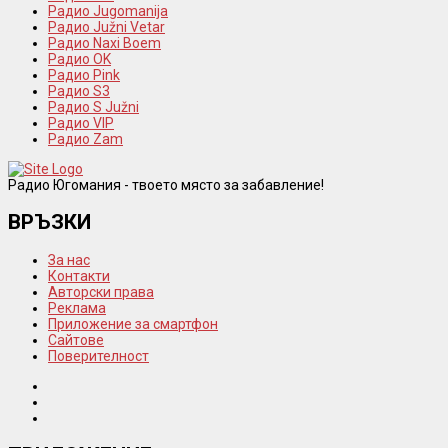
Радио Jugomanija
Радио Južni Vetar
Радио Naxi Boem
Радио OK
Радио Pink
Радио S3
Радио S Južni
Радио VIP
Радио Zam
Радио Югомания - твоето място за забавление!
ВРЪЗКИ
За нас
Контакти
Авторски права
Реклама
Приложение за смартфон
Сайтове
Поверителност