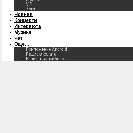
VIP
Zam
Новини
Концерти
Интервюта
Музика
Чат
Още…
Приложение Android
Радио в колата
Игри на карти/белот