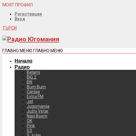
МОЯТ ПРОФИЛ
Регистрация
Вход
ТЪРСИ
ГЛАВНО МЕНЮ
ГЛАВНО МЕНЮ
Начало
Радио
Belami
BIG 2
BN
Bum Bum
Čaršija
Extra FM
Jat
Jugomanija
Južni Vetar
Naxi Boem
OK
Pink
S3
S Južni