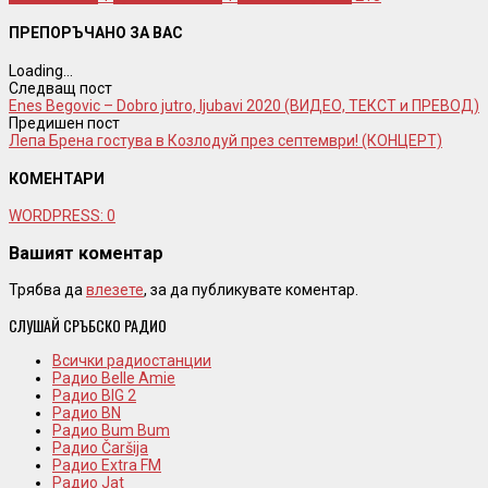
ПРЕПОРЪЧАНО ЗА ВАС
Loading...
Следващ пост
Enes Begovic – Dobro jutro, ljubavi 2020 (ВИДЕО, ТЕКСТ и ПРЕВОД)
Предишен пост
Лепа Брена гостува в Козлодуй през септември! (КОНЦЕРТ)
КОМЕНТАРИ
WORDPRESS:
0
Вашият коментар
Трябва да
влезете
, за да публикувате коментар.
СЛУШАЙ СРЪБСКО РАДИО
Всички радиостанции
Радио Belle Amie
Радио BIG 2
Радио BN
Радио Bum Bum
Радио Čaršija
Радио Extra FM
Радио Jat