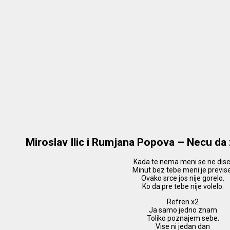
Miroslav Ilic i Rumjana Popova – Necu da
Kada te nema meni se ne dise
Minut bez tebe meni je previs
Ovako srce jos nije gorelo.
Ko da pre tebe nije volelo.
Refren x2
Ja samo jedno znam
Toliko poznajem sebe.
Vise ni jedan dan