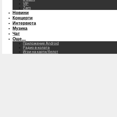
VIP
Zam
Новини
Концерти
Интервюта
Музика
Чат
Още…
Приложение Android
Радио в колата
Игри на карти/белот