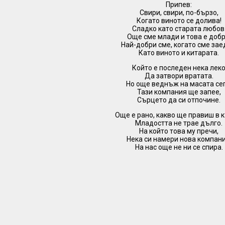
Припев:
Свири, свири, по-бързо,
Когато виното се долива!
Сладко като старата любов
Още сме млади и това е добр
Най-добри сме, когато сме зае
Като виното и китарата.
Който е последен нека лек
Да затвори вратата.
Но още веднъж на масата сег
Тази компания ще запее,
Сърцето да си отпочине.
Още е рано, какво ще правиш в 
Младостта не трае дълго.
На който това му пречи,
Нека си намери нова компани
На нас още не ни се спира.