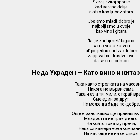
Sviraj, sviraj sporije
kad se vino dolije
slatko kao ljubav stara
Jos smo mladi, dobro je
najbolji smo u dvoje
kao vino i gitara
‘ko je zadnji nek’ lagano
samo vrata zatvori
al’ jos jednu sad za stolom
zapjevat ce drustvo ovo
da se srce odmori
Неда Украден – Като вино и китар
Така както стрелката на часов
Никога не върви сама,
Така и аз и ти, мили, открай в
Сме един за друг.
Не може да бъде по-добре.
Още е рано, какво ще правиш в
Младостта не трае дълго.
На който това му пречи,
Нека си намери нова компани
На нас още не ни се спира.