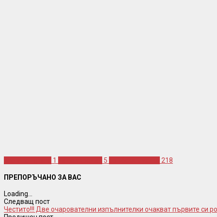
kao vino I gitara
1
неда украден
5
сръбска музика
218
ПРЕПОРЪЧАНО ЗА ВАС
Loading...
Следващ пост
Честито!!! Две очарователни изпълнителки очакват първите си ро