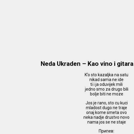
Neda Ukraden – Kao vino i gitar
K’o sto kazaljka na satu
nikad sama ne ide
ti i ja oduvijek mili
jedno smo za drugo bili
bolje biti ne moze
Jos je rano, sto cu kuci
mladost dugo ne traje
onaj kome smeta ovo
neka nadje drustvo novo
nama jos se ne staje
Припев: