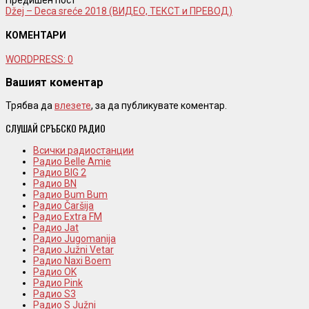
Предишен пост
Džej – Deca sreće 2018 (ВИДЕО, ТЕКСТ и ПРЕВОД)
КОМЕНТАРИ
WORDPRESS:
0
Вашият коментар
Трябва да
влезете
, за да публикувате коментар.
СЛУШАЙ СРЪБСКО РАДИО
Всички радиостанции
Радио Belle Amie
Радио BIG 2
Радио BN
Радио Bum Bum
Радио Čaršija
Радио Extra FM
Радио Jat
Радио Jugomanija
Радио Južni Vetar
Радио Naxi Boem
Радио OK
Радио Pink
Радио S3
Радио S Južni