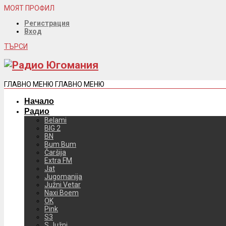
МОЯТ ПРОФИЛ
Регистрация
Вход
ТЪРСИ
ГЛАВНО МЕНЮ
ГЛАВНО МЕНЮ
Начало
Радио
Belami
BIG 2
BN
Bum Bum
Čaršija
Extra FM
Jat
Jugomanija
Južni Vetar
Naxi Boem
OK
Pink
S3
S Južni