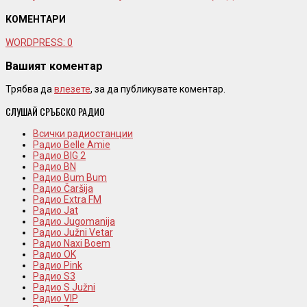
КОМЕНТАРИ
WORDPRESS:
0
Вашият коментар
Трябва да
влезете
, за да публикувате коментар.
СЛУШАЙ СРЪБСКО РАДИО
Всички радиостанции
Радио Belle Amie
Радио BIG 2
Радио BN
Радио Bum Bum
Радио Čaršija
Радио Extra FM
Радио Jat
Радио Jugomanija
Радио Južni Vetar
Радио Naxi Boem
Радио OK
Радио Pink
Радио S3
Радио S Južni
Радио VIP