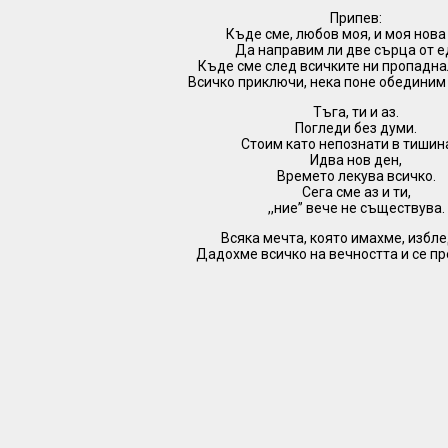
Припев:
Къде сме, любов моя, и моя нова
Да направим ли две сърца от 
Къде сме след всичките ни пропадн
Всичко приключи, нека поне обединим 
Тъга, ти и аз.
Погледи без думи.
Стоим като непознати в тишин
Идва нов ден,
Времето лекува всичко.
Сега сме аз и ти,
,,ние” вече не съществува.
Всяка мечта, която имахме, избл
Дадохме всичко на вечността и се п