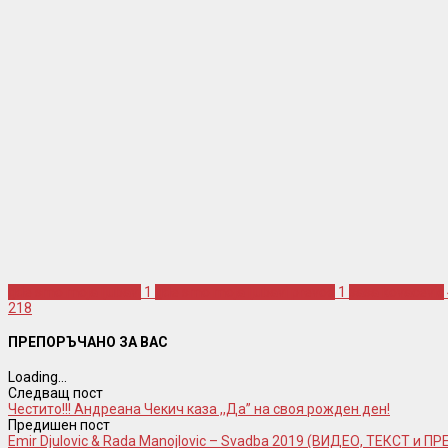
gde smo moja ljubavi
1
gde smo moja ljubavi prevod
1
sasa kovacevic
218
ПРЕПОРЪЧАНО ЗА ВАС
Loading...
Следващ пост
Честито!!! Андреана Чекич каза ,,Да” на своя рожден ден!
Предишен пост
Emir Djulovic & Rada Manojlovic – Svadba 2019 (ВИДЕО, ТЕКСТ и П