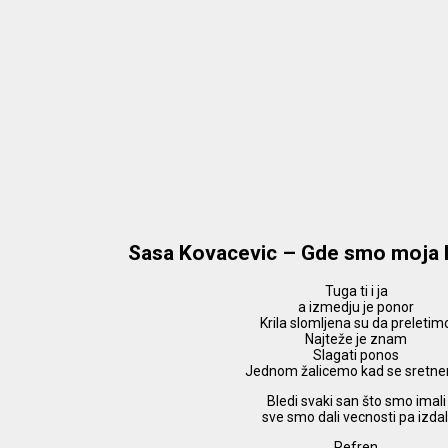
Sasa Kovacevic – Gde smo moja l
Tuga ti i ja
a izmedju je ponor
Krila slomljena su da preletim
Najteže je znam
Slagati ponos
Jednom žalicemo kad se sretn
Bledi svaki san što smo imali
sve smo dali vecnosti pa izdal
Refren