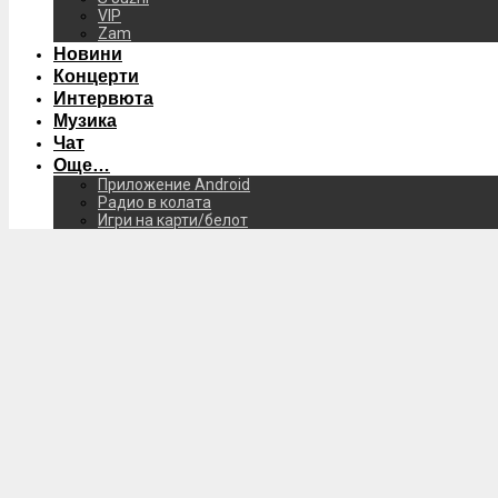
VIP
Zam
Новини
Концерти
Интервюта
Музика
Чат
Още…
Приложение Android
Радио в колата
Игри на карти/белот