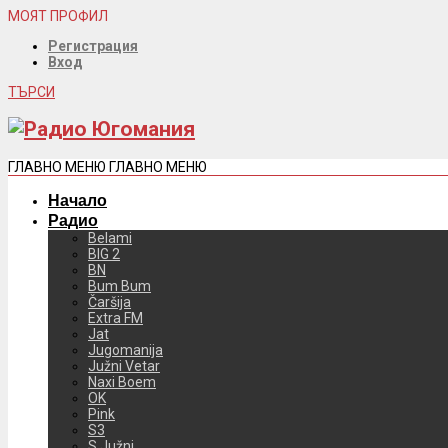
МОЯТ ПРОФИЛ
Регистрация
Вход
ТЪРСИ
ГЛАВНО МЕНЮ
ГЛАВНО МЕНЮ
Начало
Радио
Belami
BIG 2
BN
Bum Bum
Čaršija
Extra FM
Jat
Jugomanija
Južni Vetar
Naxi Boem
OK
Pink
S3
S Južni