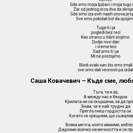
Gde smo moja ljubavi i moja tugo
Zar od jednog srca dva da skroj
Gde smo iza svih nasih snova pro
Sve smo pokidali bol da spoji
Tuga ti i ja
pogledi bez reci
Kao stranci u tišini stojimo.
Dodje novi dan
i vreme leci
Sad smo ti i ja
Mi ne postojimo
Bledi svaki san što smo imali
sve smo dali vecnosti pa izdal
Саша Ковачевич – Къде сме, люб
Тъга, ти и аз,
А между нас е бездна.
Крилата ни са скършени, за да пр
Знам, че е най-трудно да
Преглътнеш гордостта си.
Когато се срещнем, ще съжаля
Всяка мечта, която имахме, избл
Дадохме всичко на вечността и се п