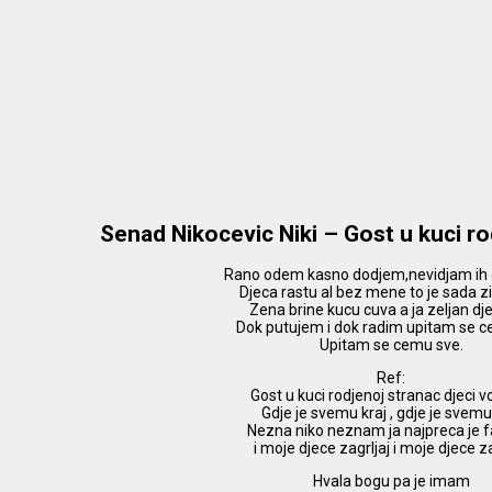
Senad Nikocevic Niki – Gost u kuci r
Rano odem kasno dodjem,nevidjam ih 
Djeca rastu al bez mene to je sada z
Zena brine kucu cuva a ja zeljan dj
Dok putujem i dok radim upitam se 
Upitam se cemu sve.
Ref:
Gost u kuci rodjenoj stranac djeci v
Gdje je svemu kraj , gdje je svemu
Nezna niko neznam ja najpreca je f
i moje djece zagrljaj i moje djece za
Hvala bogu pa je imam