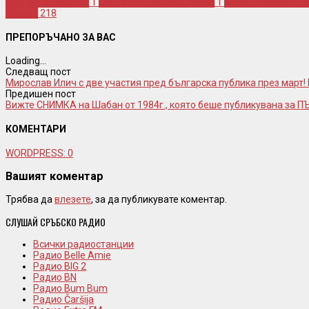
gost u kuci rodjenoj
1
gost u kuci rodjenoj prevod
1
senad nikocevic nik
музика
218
ПРЕПОРЪЧАНО ЗА ВАС
Loading...
Следващ пост
Мирослав Илич с две участия пред българска публика през март
Предишен пост
Вижте СНИМКА на Шабан от 1984г., която беше публикувана за П
КОМЕНТАРИ
WORDPRESS:
0
Вашият коментар
Трябва да
влезете
, за да публикувате коментар.
СЛУШАЙ СРЪБСКО РАДИО
Всички радиостанции
Радио Belle Amie
Радио BIG 2
Радио BN
Радио Bum Bum
Радио Čaršija