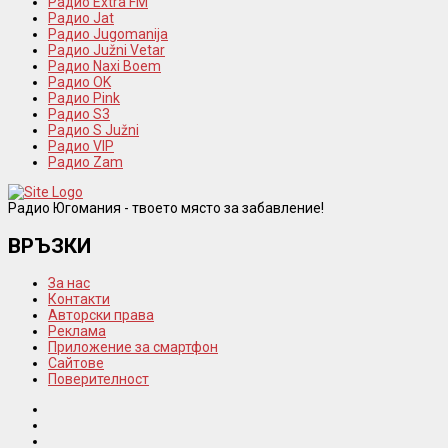
Радио Extra FM
Радио Jat
Радио Jugomanija
Радио Južni Vetar
Радио Naxi Boem
Радио OK
Радио Pink
Радио S3
Радио S Južni
Радио VIP
Радио Zam
Радио Югомания - твоето място за забавление!
ВРЪЗКИ
За нас
Контакти
Авторски права
Реклама
Приложение за смартфон
Сайтове
Поверителност