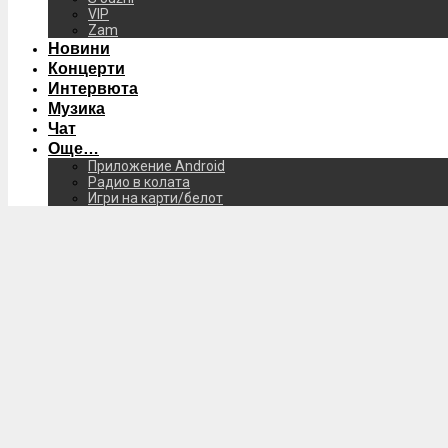
VIP
Zam
Новини
Концерти
Интервюта
Музика
Чат
Още…
Приложение Android
Радио в колата
Игри на карти/белот