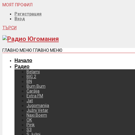
МОЯТ ПРОФИЛ
Регистрация
Вход
ТЪРСИ
ГЛАВНО МЕНЮ
ГЛАВНО МЕНЮ
Начало
Радио
Belami
BIG 2
BN
Bum Bum
Čaršija
Extra FM
Jat
Jugomanija
Južni Vetar
Naxi Boem
OK
Pink
S3
S Južni