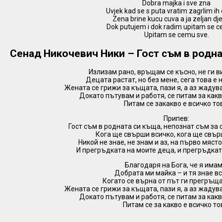
Dobra majka i sve zna
Uvjek kad se s puta vratim zagrlim ih 
Zena brine kucu cuva a ja zeljan dj
Dok putujem i dok radim upitam se 
Upitam se cemu sve.
Сенад Никочевич Ники – Гост съм в родн
Излизам рано, връщам се късно, не ги 
Децата растат, но без мене, сега това е
Жената се грижи за къщата, пази я, а аз жадува
Докато пътувам и работя, се питам за какв
Питам се закакво е всичко то
Припев:
Гост съм в родната си къща, непознат съм за 
Кога ще свърши всичко, кога ще свър
Никой не знае, не знам и аз, на първо мяст
И прегръдката на моите деца, и прегръдкат
Благодаря на Бога, че я имам
Добрата ми майка – и тя знае вс
Когато се върна от път ги прегръщ
Жената се грижи за къщата, пази я, а аз жадува
Докато пътувам и работя, се питам за какв
Питам се за какво е всичко то