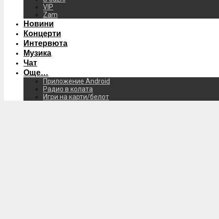
VIP
Zam
Новини
Концерти
Интервюта
Музика
Чат
Още…
Приложение Android
Радио в колата
Игри на карти/белот