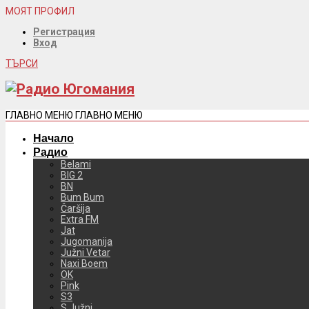
МОЯТ ПРОФИЛ
Регистрация
Вход
ТЪРСИ
ГЛАВНО МЕНЮ
ГЛАВНО МЕНЮ
Начало
Радио
Belami
BIG 2
BN
Bum Bum
Čaršija
Extra FM
Jat
Jugomanija
Južni Vetar
Naxi Boem
OK
Pink
S3
S Južni