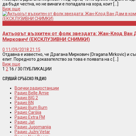
да бъде честна, но не винаги е попадала на хора, коит [...]
Виж още
Шоу
Актьорът възхитен от фолк звездата: Жан-Клод Ван 
Миркович! (ЕКСКЛУЗИВНИ СНИМКИ)
0
11/09/2018 21:15
Отдавна е известно, че Драгана Миркович (Dragana Mirkovic) и съ
елит. Поредното доказателство за това е появата на с [...]
Виж още
1
2
16
/ 30 ПУБЛИКАЦИИ
СЛУШАЙ СРЪБСКО РАДИО
Всички радиостанции
Радио Belle Amie
Радио BIG 2
Радио BN
Радио Bum Bum
Радио Čaršija
Радио Extra FM
Радио Jat
Радио Jugomanija
Радио Južni Vetar