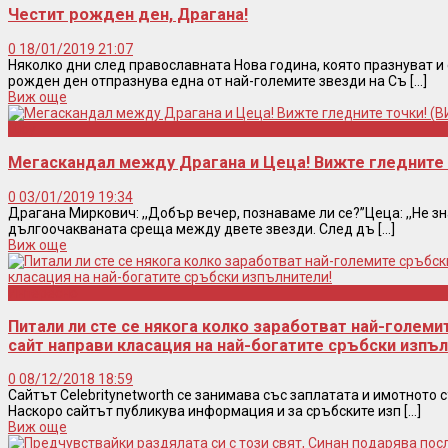
Честит рожден ден, Драгана!
0
18/01/2019 21:07
Няколко дни след православната Нова година, която празнуват и 
рожден ден отпразнува една от най-големите звезди на Съ [...]
Виж още
Шоу
Мегаскандал между Драгана и Цеца! Вижте гледните 
0
03/01/2019 19:34
Драгана Миркович: ,,Добър вечер, познаваме ли се?”Цеца: ,,Не зн
дългоочакваната среща между двете звезди. След дъ [...]
Виж още
Интересно
Питали ли сте се някога колко заработват най-голем
сайт направи класация на най-богатите сръбски изпъл
0
08/12/2018 18:59
Сайтът Celebritynetworth се занимава със заплатата и имотното 
Наскоро сайтът публикува информация и за сръбските изп [...]
Виж още