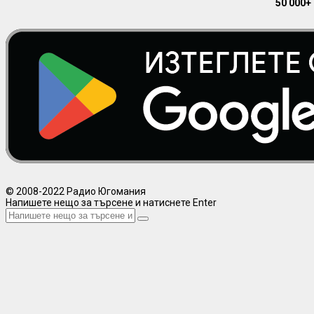
50 000+
© 2008-2022 Радио Югомания
Напишете нещо за търсене и натиснете Enter