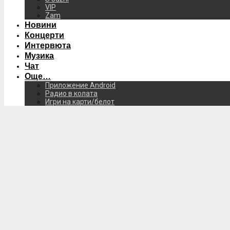
VIP
Zam
Новини
Концерти
Интервюта
Музика
Чат
Още…
Приложение Android
Радио в колата
Игри на карти/белот