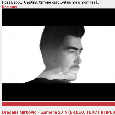
Нова Варош, Сърбия. Хитове като ,,Pitaju me u mom kra [...]
Виж още
Dragana Mirkovic
Dragana Mirkovic – Zamena 2019 (ВИДЕО, ТЕКСТ и ПРЕ