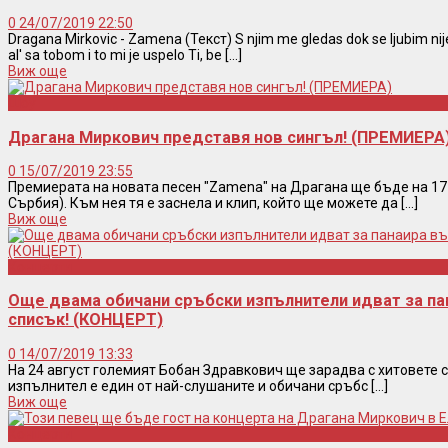
0
24/07/2019 22:50
Dragana Mirkovic - Zamena (Текст) S njim me gledas dok se ljubim ni
al' sa tobom i to mi je uspelo Ti, be [...]
Виж още
Шоу
Драгана Миркович представя нов сингъл! (ПРЕМИЕРА
0
15/07/2019 23:55
Премиерата на новата песен "Zamena" на Драгана ще бъде на 17 ю
Сърбия). Към нея тя е заснела и клип, който ще можете да [...]
Виж още
Концерти
Още двама обичани сръбски изпълнители идват за па
списък! (КОНЦЕРТ)
0
14/07/2019 13:33
На 24 август големият Бобан Здравкович ще зарадва с хитовете 
изпълнител е един от най-слушаните и обичани сръбс [...]
Виж още
Концерти