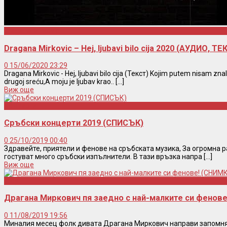
Dragana Mirkovic
Dragana Mirkovic – Hej, ljubavi bilo cija 2020 (АУДИО, 
0
15/06/2020 23:29
Dragana Mirkovic - Hej, ljubavi bilo cija (Текст) Kojim putem nisam zn
drugoj sreću,A moju je ljubav krao.. [...]
Виж още
Концерти
Сръбски концерти 2019 (СПИСЪК)
0
25/10/2019 00:40
Здравейте, приятели и фенове на сръбската музика, За огромна 
гостуват много сръбски изпълнители. В тази връзка напра [...]
Виж още
Шоу
Драгана Миркович пя заедно с най-малките си фенов
0
11/08/2019 19:56
Миналия месец фолк дивата Драгана Миркович направи запомня