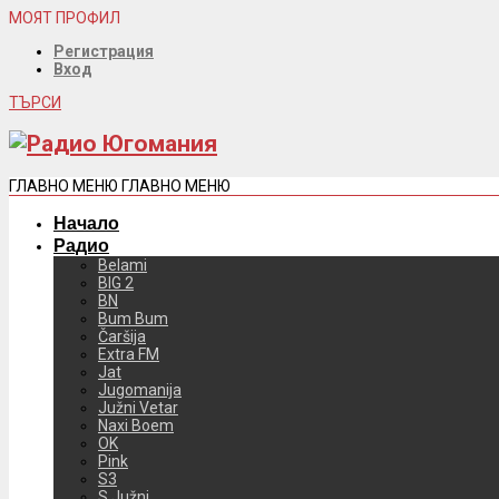
МОЯТ ПРОФИЛ
Регистрация
Вход
ТЪРСИ
ГЛАВНО МЕНЮ
ГЛАВНО МЕНЮ
Начало
Радио
Belami
BIG 2
BN
Bum Bum
Čaršija
Extra FM
Jat
Jugomanija
Južni Vetar
Naxi Boem
OK
Pink
S3
S Južni