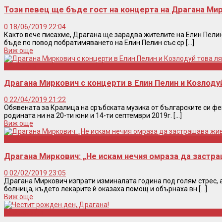
Този певец ще бъде гост на концерта на Драгана Ми
0
18/06/2019 22:04
Както вече писахме, Драгана ще зарадва жителите на Елин Пелин 
бъде по повод побратимяването на Елин Пелин със ср [...]
Виж още
Концерти
Драгана Миркович с концерти в Елин Пелин и Козлоду
0
22/04/2019 21:22
Обявената за Кралица на сръбската музика от българските си ф
родината ни на 20-ти юни и 14-ти септември 2019г. [...]
Виж още
Интервю
Драгана Миркович: „Не искам нечия омраза да застр
0
02/02/2019 23:05
Драгана Миркович изпрати изминалата година под голям стрес, а
болница, където лекарите ѝ оказаха помощ и обърнаха вн [...]
Виж още
Рожденици