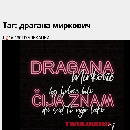
Таг:
драгана миркович
1
2
16
/ 30 ПУБЛИКАЦИИ