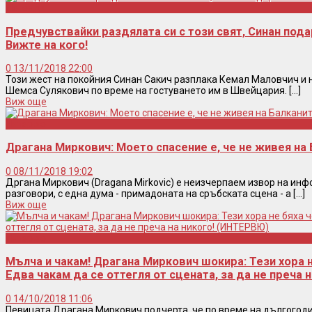
Легенди
Предчувствайки раздялата си с този свят, Синан пода
Вижте на кого!
0
13/11/2018 22:00
Този жест на покойния Синан Сакич разплака Кемал Маловчич и 
Шемса Сулякович по време на гостуването им в Швейцария. [...]
Виж още
Интервю
Драгана Миркович: Моето спасение е, че не живея на
0
08/11/2018 19:02
Дргана Миркович (Dragana Mirkovic) е неизчерпаем извор на инф
разговори, с една дума - примадоната на сръбската сцена - а [...]
Виж още
Интервю
Мълча и чакам! Драгана Миркович шокира: Тези хора 
Едва чакам да се оттегля от сцената, за да не преча 
0
14/10/2018 11:06
Певицата Драгана Миркович подчерта, че по време на дългогоди