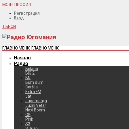
МОЯТ ПРОФИЛ
Регистрация
Вход
ТЪРСИ
ГЛАВНО МЕНЮ
ГЛАВНО МЕНЮ
Начало
Радио
Belami
BIG 2
BN
Bum Bum
Čaršija
Extra FM
Jat
Jugomanija
Južni Vetar
Naxi Boem
OK
Pink
S3
S Južni