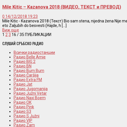
Mile Kitic – Kazanova 2018 (ВИДЕО, ТЕКСТ и ПРЕВОД)
0
14/12/2018 19:23
Mile Kitic - Kazanova 2018 (Текст) Bio sam stena, nijedna žena Nije me 
eto Zaljubih do besvesti (Hajde, h [...]
Виж още
1
2
3
16
/ 35 ПУБЛИКАЦИИ
СЛУШАЙ СРЪБСКО РАДИО
Всички радиостанции
Радио Belle Amie
Радио BIG 2
Радио BN
Радио Bum Bum
Радио Čaršija
Радио Extra FM
Радио Jat
Радио Jugomanija
Радио Južni Vetar
Радио Naxi Boem
Радио OK
Радио Pink
Радио S3
Радио S Južni
Радио VIP
Радио Zam