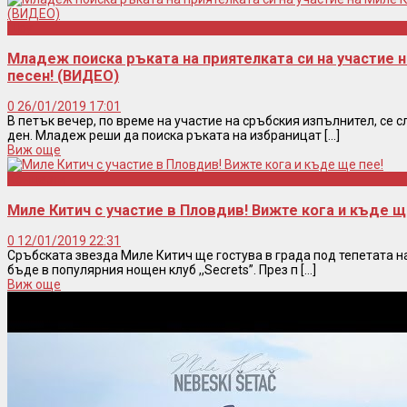
Шоу
Младеж поиска ръката на приятелката си на участие н
песен! (ВИДЕО)
0
26/01/2019 17:01
В петък вечер, по време на участие на сръбския изпълнител, се с
ден. Младеж реши да поиска ръката на избраницат [...]
Виж още
Концерти
Миле Китич с участие в Пловдив! Вижте кога и къде щ
0
12/01/2019 22:31
Сръбската звезда Миле Китич ще гостува в града под тепетата н
бъде в популярния нощен клуб ,,Secrets”. През п [...]
Виж още