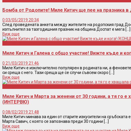
Концерти
Бомба от Родопите! Миле Китич ще пее на празника в
0
03/05/2019 20:34
След проведената анкета между жителите на родопския град Дос
изпълнител за тазгодишния празник на община Доспат е мега [...]
Виж още
Концерти
Миле Китич и Галена с общо участие! Вижте къде и ко
0
21/03/2019 21:46
Миле Китич е изключително популярен в родината ни, а феновет
си среща с него. Тази среща ще се случи съвсем скоро [...]
Виж още
Интервю
Миле Китич и Марта за женени от 30 години, а тя го е 
(ИНТЕРВЮ)
0
08/02/2019 21:48
Миле Китич минава за един от старите изкусители на сръбската 
Марта Савич, с която се запознава преди 30 години [...]
Виж още