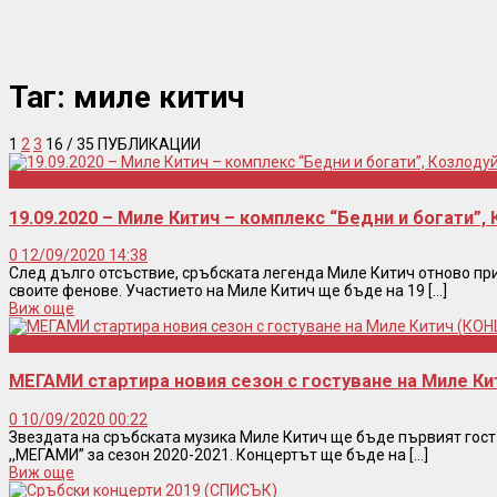
Таг:
миле китич
1
2
3
16
/ 35 ПУБЛИКАЦИИ
Концерти
19.09.2020 – Миле Китич – комплекс “Бедни и богати”
0
12/09/2020 14:38
След дълго отсъствие, сръбската легенда Миле Китич отново при
своите фенове. Участието на Миле Китич ще бъде на 19 [...]
Виж още
Концерти
МЕГАМИ стартира новия сезон с гостуване на Миле К
0
10/09/2020 00:22
Звездата на сръбската музика Миле Китич ще бъде първият гост
,,МЕГАМИ” за сезон 2020-2021. Концертът ще бъде на [...]
Виж още