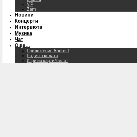
VIP
Zam
Новини
Концерти
Интервюта
Музика
Чат
Още…
Приложение Android
Радио в колата
Игри на карти/белот