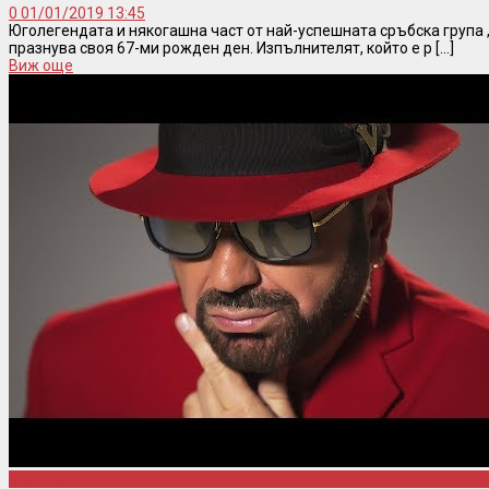
0
01/01/2019 13:45
Юголегендата и някогашна част от най-успешната сръбска група 
празнува своя 67-ми рожден ден. Изпълнителят, който е р [...]
Виж още
Mile Kitic