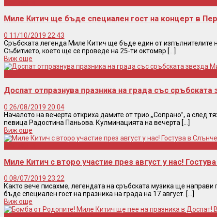
Концерти
Миле Китич ще бъде специален гост на концерт в Пе
0
11/10/2019 22:43
Сръбската легенда Миле Китич ще бъде един от изпълнителите на
Събитието, което ще се проведе на 25-ти октомвр [...]
Виж още
Шоу
Доспат отпразнува празника на града със сръбската
0
26/08/2019 20:04
Началото на вечерта откриха дамите от трио ,,Сопрано”, а след т
певица Радостина Паньова. Кулминацията на вечерта [...]
Виж още
Концерти
Миле Китич с второ участие през август у нас! Гостув
0
08/07/2019 23:22
Както вече писахме, легендата на сръбската музика ще направи 
бъде специален гост на празника на града на 17 август. [...]
Виж още