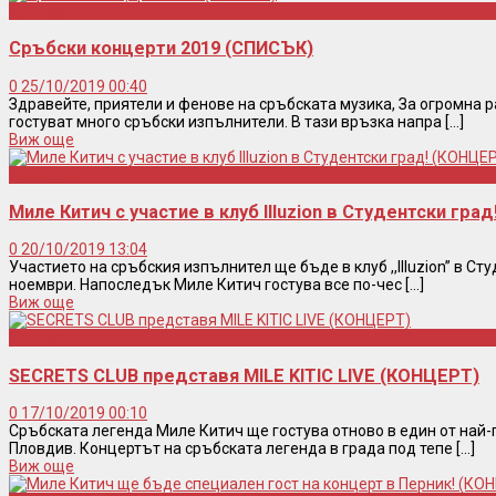
Концерти
Сръбски концерти 2019 (СПИСЪК)
0
25/10/2019 00:40
Здравейте, приятели и фенове на сръбската музика, За огромна 
гостуват много сръбски изпълнители. В тази връзка напра [...]
Виж още
Концерти
Миле Китич с участие в клуб Illuzion в Студентски гра
0
20/10/2019 13:04
Участието на сръбския изпълнител ще бъде в клуб ,,Illuzion” в Ст
ноември. Напоследък Миле Китич гостува все по-чес [...]
Виж още
Концерти
SECRETS CLUB представя MILE KITIC LIVE (КОНЦЕРТ)
0
17/10/2019 00:10
Сръбската легенда Миле Китич ще гостува отново в един от най
Пловдив. Концертът на сръбската легенда в града под тепе [...]
Виж още