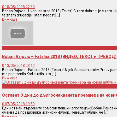
0
15/05/2018 22:50
Boban Rajovic - Uvenuce srce 2018 (Текст) Cujem dobro ti je cujem ljep
te znam drugacije i sta ti nedost [...]
Виж още
Boban Rajovic
Boban Rajovic – Fatalna 2018 (ВИДЕО, ТЕКСТ и ПРЕВОД)
0
13/05/2018 23:12
Boban Rajovic - Fatalna 2018 (Текст) Uvijek išao sam protiv Protiv pamet
me pripitomila Kad si ušla u ta [...]
Виж още
Шоу
Остават 3 дни до дългоочакваната премиера на новия
0
07/05/2018 19:59
Един от най-търсените сръбски певци напоследък Бобан Райович 
очаква да предизвика истински фурор. Певецът обяви, че [...]
Виж още