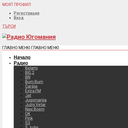
МОЯТ ПРОФИЛ
Регистрация
Вход
ТЪРСИ
ГЛАВНО МЕНЮ
ГЛАВНО МЕНЮ
Начало
Радио
Belami
BIG 2
BN
Bum Bum
Čaršija
Extra FM
Jat
Jugomanija
Južni Vetar
Naxi Boem
OK
Pink
S3
S Južni