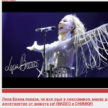
Шоу
Лепа Брена показа, че все още е секссимвол, макар д
десетилетие от живота си! (ВИДЕО и СНИМКИ)