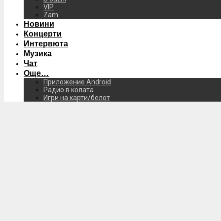
VIP
Zam
Новини
Концерти
Интервюта
Музика
Чат
Още…
Приложение Android
Радио в колата
Игри на карти/белот