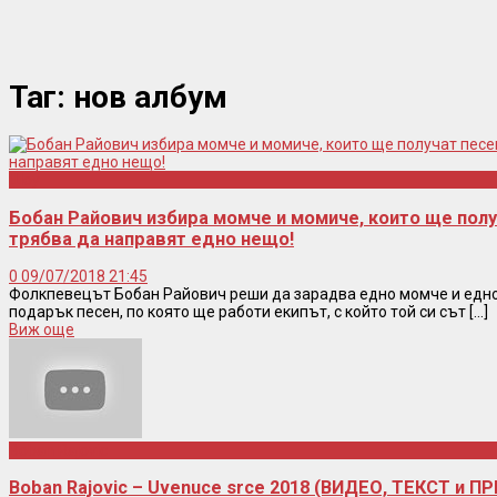
Таг:
нов албум
Шоу
Бобан Райович избира момче и момиче, които ще полу
трябва да направят едно нещо!
0
09/07/2018 21:45
Фолкпевецът Бобан Райович реши да зарадва едно момче и едно 
подарък песен, по която ще работи екипът, с който той си сът [...]
Виж още
Boban Rajovic
Boban Rajovic – Uvenuce srce 2018 (ВИДЕО, ТЕКСТ и П