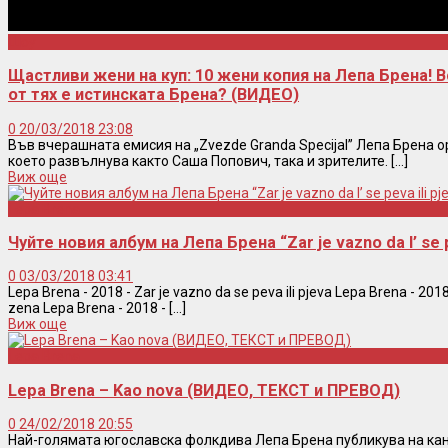
Шоу
Щастливи жени на куп: 10 жени копия на Лепа Брена! В
от тях е истинската Брена? (ВИДЕО)
0
20/03/2018 23:08
Във вчерашната емисия на „Zvezde Granda Specijal” Лепа Брена 
което развълнува както Саша Попович, така и зрителите. [...]
Виж още
Lepa Brena
Чуйте новия албум на Лепа Брена “Zar je vazno da l’ se p
0
03/03/2018 03:41
Lepa Brena - 2018 - Zar je vazno da se peva ili pjeva Lepa Brena - 201
zena Lepa Brena - 2018 - [...]
Виж още
Lepa Brena
Lepa Brena – Kao nova (ВИДЕО, ТЕКСТ и ПРЕВОД)
0
24/02/2018 20:55
Най-голямата югославска фолкдива Лепа Брена публикува на кан