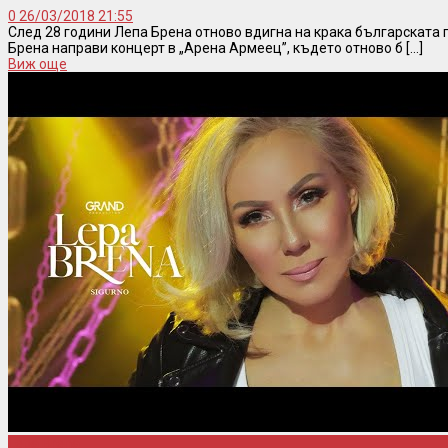
0
26/03/2018 21:55
След 28 години Лепа Брена отново вдигна на крака българската
Брена направи концерт в „Арена Армеец”, където отново б [...]
Виж още
Lepa Brena