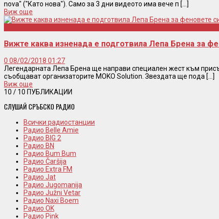
nova" ("Като нова"). Само за 3 дни видеото има вече п [...]
Виж още
Новини
Вижте каква изненада е подготвила Лепа Брена за фе
0
08/02/2018 01:27
Легендарната Лепа Брена ще направи специален жест към присъс
съобщават организаторите MOKO Solution. Звездата ще пода [...]
Виж още
10
/ 10 ПУБЛИКАЦИИ
СЛУШАЙ СРЪБСКО РАДИО
Всички радиостанции
Радио Belle Amie
Радио BIG 2
Радио BN
Радио Bum Bum
Радио Čaršija
Радио Extra FM
Радио Jat
Радио Jugomanija
Радио Južni Vetar
Радио Naxi Boem
Радио OK
Радио Pink