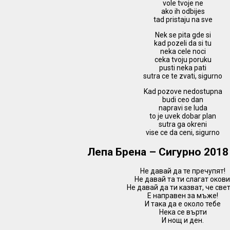
vole tvoje ne
ako ih odbijes
tad pristaju na sve
Nek se pita gde si
kad pozeli da si tu
neka cele noci
ceka tvoju poruku
pusti neka pati
sutra ce te zvati, sigurno
Kad pozove nedostupna
budi ceo dan
napravi se luda
to je uvek dobar plan
sutra ga okreni
vise ce da ceni, sigurno
Лепа Брена – Сигурно 2018
Не давай да те пречупят!
Не давай та ти слагат окови
Не давай да ти казват, че све
Е направен за мъже!
И така да е около тебе
Нека се върти
И нощ и ден.