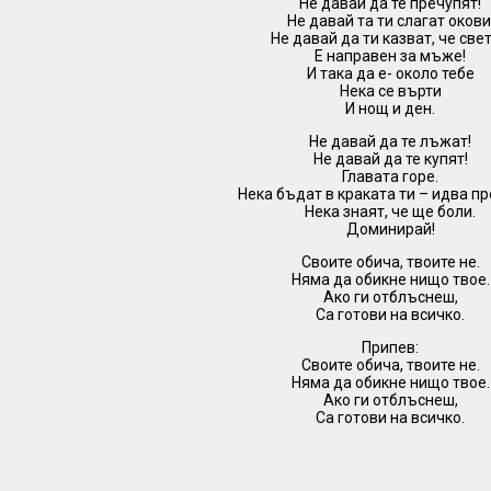
Не давай да те пречупят!
Не давай та ти слагат окови
Не давай да ти казват, че све
Е направен за мъже!
И така да е- около тебе
Нека се върти
И нощ и ден.
Не давай да те лъжат!
Не давай да те купят!
Главата горе.
Нека бъдат в краката ти – идва пр
Нека знаят, че ще боли.
Доминирай!
Своите обича, твоите не.
Няма да обикне нищо твое.
Ако ги отблъснеш,
Са готови на всичко.
Припев:
Своите обича, твоите не.
Няма да обикне нищо твое.
Ако ги отблъснеш,
Са готови на всичко.