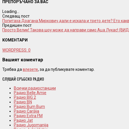
ПРЕПОРЪЧАНО ЗА ВАС
Loading...
Следващ пост
Попитахa Драгана Миркович дали е искала и трето дете? Ето какв
Предишен пост
Просто Велик! Такова шоу може да направи само Аца Лукас! (ВИ
КОМЕНТАРИ
WORDPRESS:
0
Вашият коментар
Трябва да
влезете
, за да публикувате коментар.
СЛУШАЙ СРЪБСКО РАДИО
Всички радиостанции
Радио Belle Amie
Радио BIG 2
Радио BN
Радио Bum Bum
Радио Čaršija
Радио Extra FM
Радио Jat
Радио Jugomanija