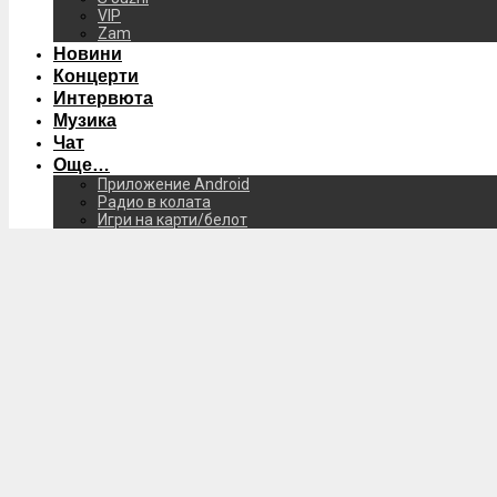
VIP
Zam
Новини
Концерти
Интервюта
Музика
Чат
Още…
Приложение Android
Радио в колата
Игри на карти/белот