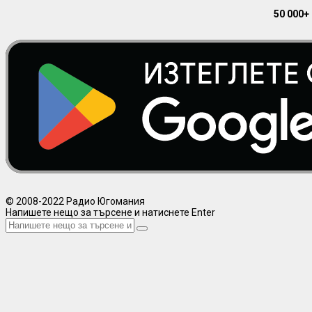
50 000+
© 2008-2022 Радио Югомания
Напишете нещо за търсене и натиснете Enter