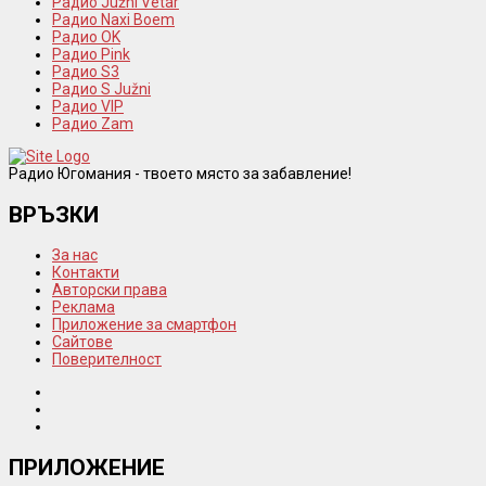
Радио Južni Vetar
Радио Naxi Boem
Радио OK
Радио Pink
Радио S3
Радио S Južni
Радио VIP
Радио Zam
Радио Югомания - твоето място за забавление!
ВРЪЗКИ
За нас
Контакти
Авторски права
Реклама
Приложение за смартфон
Сайтове
Поверителност
ПРИЛОЖЕНИЕ