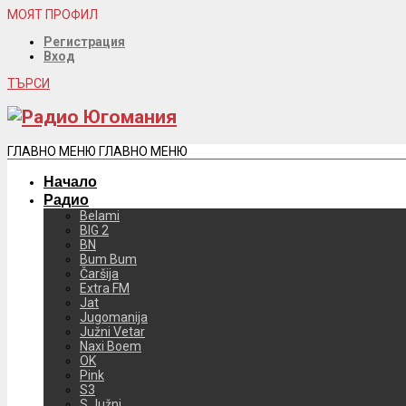
МОЯТ ПРОФИЛ
Регистрация
Вход
ТЪРСИ
ГЛАВНО МЕНЮ
ГЛАВНО МЕНЮ
Начало
Радио
Belami
BIG 2
BN
Bum Bum
Čaršija
Extra FM
Jat
Jugomanija
Južni Vetar
Naxi Boem
OK
Pink
S3
S Južni