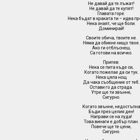
Не давай да те лъжат!
Не давай да те купят!
Главата горе.
Нека бъдат в краката ти – идва пр
Нека знаят, че ще боли.
Доминирай!
Своите обича, твоите не.
Няма да обикне нищо твое.
Ако ги отблъснеш,
Са готови на всичко.
Припев:
Нека се пита къде си,
Когато пожелае да си тук.
Нека цяла нощ
Да чака съобщение от теб.
Остави го да страда.
Утре ще ти звънне,
Сигурно.
Когато звънне, недостъпн
Бъди през целия ден!
Направи се на луда!
Това винаги е добър план.
Повече ще те цени,
Сигурно.