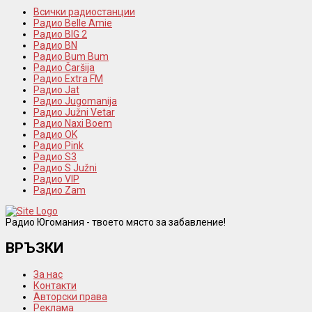
Всички радиостанции
Радио Belle Amie
Радио BIG 2
Радио BN
Радио Bum Bum
Радио Čaršija
Радио Extra FM
Радио Jat
Радио Jugomanija
Радио Južni Vetar
Радио Naxi Boem
Радио OK
Радио Pink
Радио S3
Радио S Južni
Радио VIP
Радио Zam
Радио Югомания - твоето място за забавление!
ВРЪЗКИ
За нас
Контакти
Авторски права
Реклама