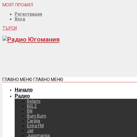
МОЯТ ПРОФИЛ
Регистрация
Вход
ТЪРСИ
ГЛАВНО МЕНЮ
ГЛАВНО МЕНЮ
Начало
Радио
Belami
BIG 2
BN
Bum Bum
Čaršija
Extra FM
Jat
Jugomanija