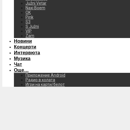
Južni Vetar
Naxi Boem
OK
Pink
S3
S Južni
VIP
Zam
Новини
Концерти
Интервюта
Музика
Чат
Още…
Приложение Android
Радио в колата
Игри на карти/белот