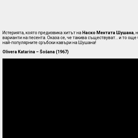
Истерията, която предизвика хитът на
Наско Ментата
Шушана
, 
варианти на песента. Оказа се, че такива съществуват… и то още 
най-популярните сръбски кавъри на Шушана!
Olivera Katarina – Šošana (1967)