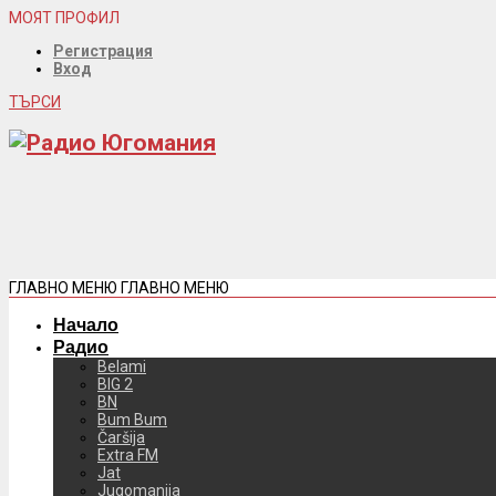
МОЯТ ПРОФИЛ
Регистрация
Вход
ТЪРСИ
ГЛАВНО МЕНЮ
ГЛАВНО МЕНЮ
Начало
Радио
Belami
BIG 2
BN
Bum Bum
Čaršija
Extra FM
Jat
Jugomanija