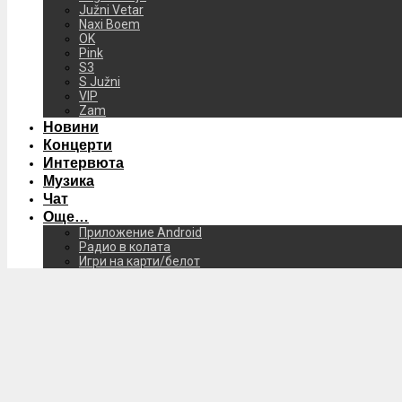
Južni Vetar
Naxi Boem
OK
Pink
S3
S Južni
VIP
Zam
Новини
Концерти
Интервюта
Музика
Чат
Още…
Приложение Android
Радио в колата
Игри на карти/белот