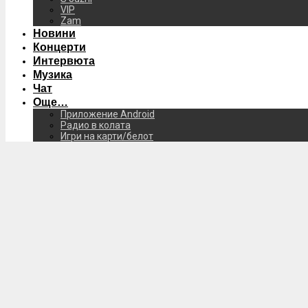
VIP
Zam
Новини
Концерти
Интервюта
Музика
Чат
Още…
Приложение Android
Радио в колата
Игри на карти/белот