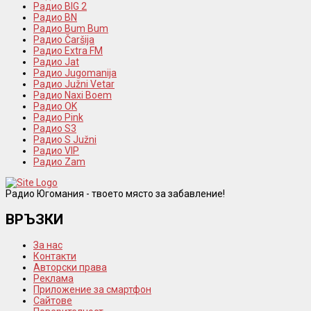
Радио BIG 2
Радио BN
Радио Bum Bum
Радио Čaršija
Радио Extra FM
Радио Jat
Радио Jugomanija
Радио Južni Vetar
Радио Naxi Boem
Радио OK
Радио Pink
Радио S3
Радио S Južni
Радио VIP
Радио Zam
Радио Югомания - твоето място за забавление!
ВРЪЗКИ
За нас
Контакти
Авторски права
Реклама
Приложение за смартфон
Сайтове