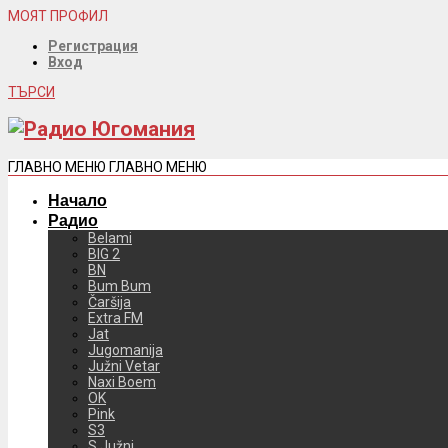
МОЯТ ПРОФИЛ
Регистрация
Вход
ТЪРСИ
ГЛАВНО МЕНЮ
ГЛАВНО МЕНЮ
Начало
Радио
Belami
BIG 2
BN
Bum Bum
Čaršija
Extra FM
Jat
Jugomanija
Južni Vetar
Naxi Boem
OK
Pink
S3
S Južni