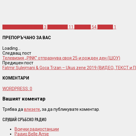
amar gile jasarspahic
3
амар гиле
11
концерт
54
свищов
1
ПРЕПОРЪЧАНО ЗА ВАС
Loading...
Следващ пост
Телевизия ,,PINK” отпразнува своя 25-и рожден ден (ШОУ)
Предишен пост
Fatmir Sulejmani & Goca Trzan – Ukus zene 2019 (ВИДЕО, ТЕКСТ и
КОМЕНТАРИ
WORDPRESS:
0
Вашият коментар
Трябва да
влезете
, за да публикувате коментар.
СЛУШАЙ СРЪБСКО РАДИО
Всички радиостанции
Радио Belle Amie