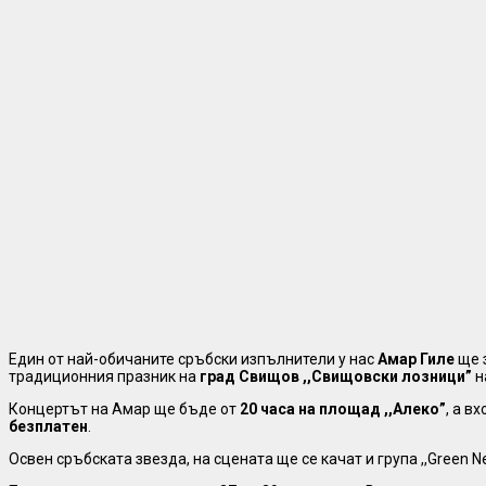
Един от най-обичаните сръбски изпълнители у нас
Амар Гиле
ще 
традиционния празник на
град Свищов
,,Свищовски лозници”
н
Концертът на Амар ще бъде от
20 часа на площад ,,Алеко”
, а в
безплатен
.
Освен сръбската звезда, на сцената ще се качат и група ,,Green N