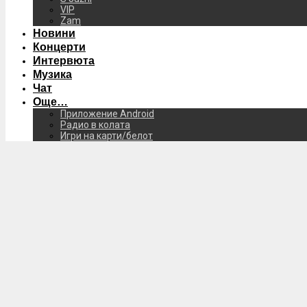
VIP
Zam
Новини
Концерти
Интервюта
Музика
Чат
Още…
Приложение Android
Радио в колата
Игри на карти/белот