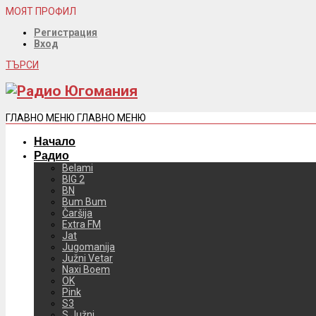
МОЯТ ПРОФИЛ
Регистрация
Вход
ТЪРСИ
ГЛАВНО МЕНЮ
ГЛАВНО МЕНЮ
Начало
Радио
Belami
BIG 2
BN
Bum Bum
Čaršija
Extra FM
Jat
Jugomanija
Južni Vetar
Naxi Boem
OK
Pink
S3
S Južni