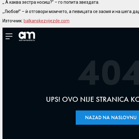
,, А каква зестра носиш?” – го попита звездата.
,,Любов!” – ѝ отговори момчето, а певицата се засмя и на шега д
Източник:
balkanskezvijezde.com