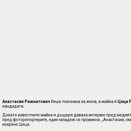
Анастасия Ражнатович
беше поискана за жена, а майка ѝ
Цеца 
кандидата.
Докато известните майка и дъщеря даваха интервю пред медиит
пред фоторепортерите, един младеж се провикна: ,,Анастасия, омъ
искрено Цеца.