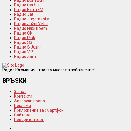
Радио Bum Bum
Радио Čaršija
Радио Extra FM
Радио Jat
Радио Jugomanija
Радио Južni Vetar
Радио Naxi Boem
Радио OK
Радио Pink
Радио S3
Радио S Južni
Радио VIP
Радио Zam
Радио Югомания - твоето място за забавление!
ВРЪЗКИ
За нас
Контакти
Авторски права
Реклама
Приложение за смартфон
Сайтове
Поверителност