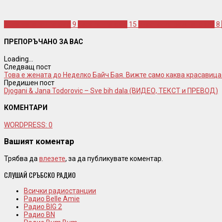
anastasija raznatovic
9
ceca raznatovic
15
анастасия ражнатович
8
ПРЕПОРЪЧАНО ЗА ВАС
Loading...
Следващ пост
Това е жената до Неделко Байч Бая. Вижте само каква красавица
Предишен пост
Djogani & Jana Todorovic – Sve bih dala (ВИДЕО, ТЕКСТ и ПРЕВОД)
КОМЕНТАРИ
WORDPRESS:
0
Вашият коментар
Трябва да
влезете
, за да публикувате коментар.
СЛУШАЙ СРЪБСКО РАДИО
Всички радиостанции
Радио Belle Amie
Радио BIG 2
Радио BN