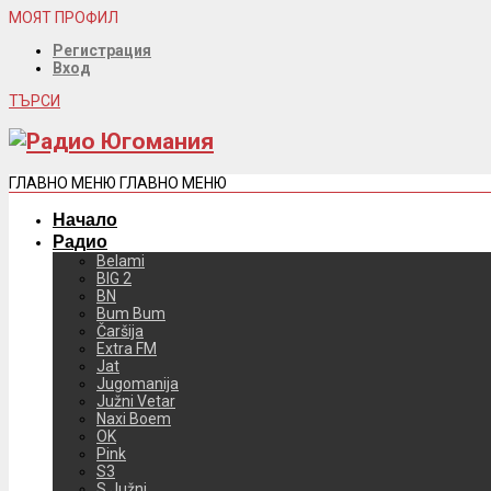
МОЯТ ПРОФИЛ
Регистрация
Вход
ТЪРСИ
ГЛАВНО МЕНЮ
ГЛАВНО МЕНЮ
Начало
Радио
Belami
BIG 2
BN
Bum Bum
Čaršija
Extra FM
Jat
Jugomanija
Južni Vetar
Naxi Boem
OK
Pink
S3
S Južni