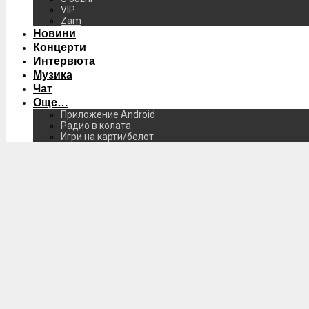
VIP
Zam
Новини
Концерти
Интервюта
Музика
Чат
Още…
Приложение Android
Радио в колата
Игри на карти/белот