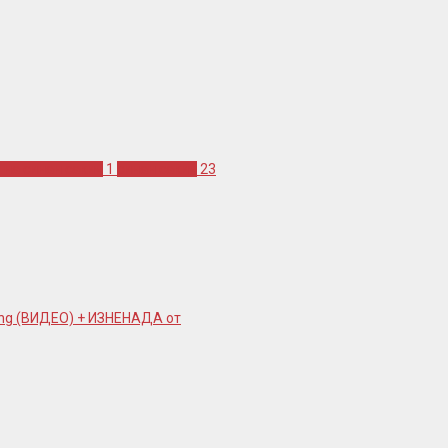
 на синан сакич
1
синан сакич
23
ling (ВИДЕО) + ИЗНЕНАДА от