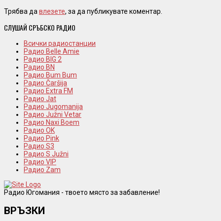
Трябва да
влезете
, за да публикувате коментар.
СЛУШАЙ СРЪБСКО РАДИО
Всички радиостанции
Радио Belle Amie
Радио BIG 2
Радио BN
Радио Bum Bum
Радио Čaršija
Радио Extra FM
Радио Jat
Радио Jugomanija
Радио Južni Vetar
Радио Naxi Boem
Радио OK
Радио Pink
Радио S3
Радио S Južni
Радио VIP
Радио Zam
Радио Югомания - твоето място за забавление!
ВРЪЗКИ