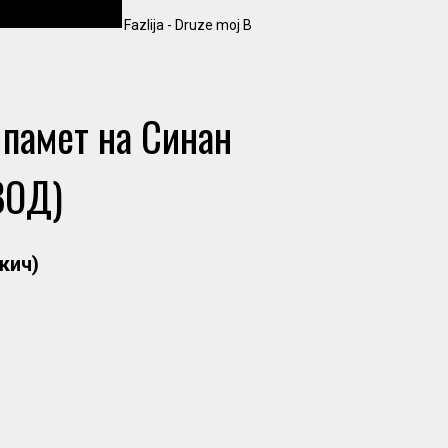
Fazlija - Druze moj В
в памет на Синан
ВОД)
кич)