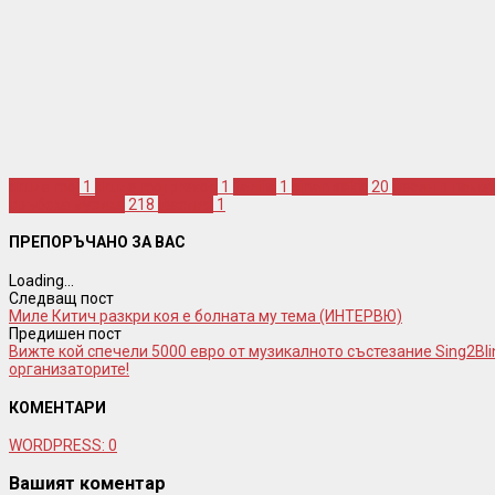
druze moj
1
druze moj prevod
1
fazlija
1
sinan sakic
20
песен в памет
сръбска музика
218
фазлия
1
ПРЕПОРЪЧАНО ЗА ВАС
Loading...
Следващ пост
Миле Китич разкри коя е болната му тема (ИНТЕРВЮ)
Предишен пост
Вижте кой спечели 5000 евро от музикалното състезание Sing2B
организаторите!
КОМЕНТАРИ
WORDPRESS:
0
Вашият коментар