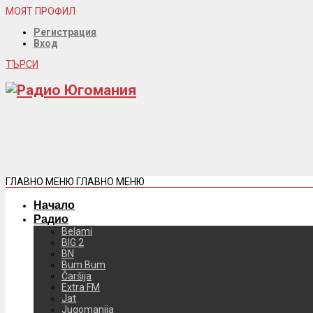
МОЯТ ПРОФИЛ
Регистрация
Вход
ТЪРСИ
ГЛАВНО МЕНЮ
ГЛАВНО МЕНЮ
Начало
Радио
Belami
BIG 2
BN
Bum Bum
Čaršija
Extra FM
Jat
Jugomanija