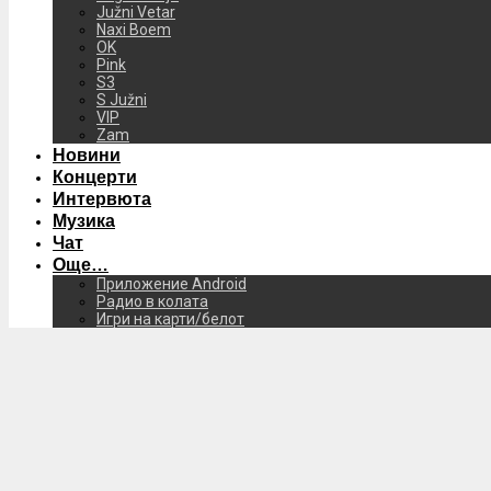
Južni Vetar
Naxi Boem
OK
Pink
S3
S Južni
VIP
Zam
Новини
Концерти
Интервюта
Музика
Чат
Още…
Приложение Android
Радио в колата
Игри на карти/белот