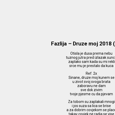
Fazlija – Druze moj 2018 
Otisla je dusa prema nebu
tuznog jutra pred izlazak sun
zaplako sam kada su mi rekli
srce mu je prestalo da kuca
Ref. 2x
Sinane, druze moj kunem se
u zivot svoj svoga brata
zaboravu ne dam
sve dok zivim
tvoje pjesme cu da pjevam
Za tobom su zaplakali mnogi
i jos suza sa lica se brise
a za dobrim covjekom se plac
takav covjek ne radja se vise