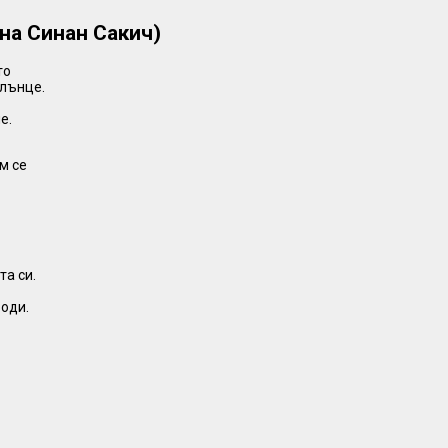
на Синан Сакич)
то
слънце.
,
е.
м се
та си.
роди.