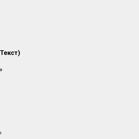
(Текст)
ca
e