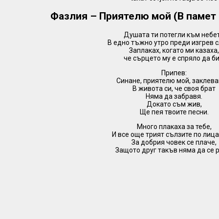
Фазлия – Приятелю мой (В памет 
Душата ти потегли към небе
В едно тъжно утро преди изгрев 
Заплаках, когато ми казаха
че сърцето му е спряло да би
Припев:
Синане, приятелю мой, заклева
В живота си, че своя брат
Няма да забравя.
Докато съм жив,
Ще пея твоите песни.
Много плакаха за тебе,
И все още трият сълзите по лица
За добрия човек се плаче,
Защото друг такъв няма да се 