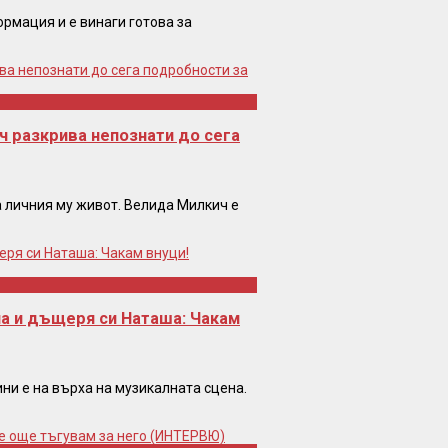
ормация и е винаги готова за
ч разкрива непознати до сега
а личния му живот. Велида Милкич е
на и дъщеря си Наташа: Чакам
ини е на върха на музикалната сцена.