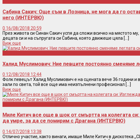
Интервю
Сабина Сакич: Още съм в Лозница, не мога да го оста
него (ИНТЕРВЮ)
0
16/08/2018 20:59
През живота си Синан Сакич успя да сложи всичко на мястото му,
децата си и на съпругата си Сабина, която движеше цяла [...]
Виж още
Интервю
Халид Муслимович: Ние певците постоянно сменяме л
0
12/08/2018 12:44
Фолк певецът Халид Муслимович е на сцената вече 36 години и 
зали по света, той все още има неизпълнени професионал [...]
Виж още
Интервю
Миле Китич все още в шок от смъртта на колегата си
да умре, за да се помирим с Драгана (ИНТЕРВЮ)
0
14/07/2018 13:38
Отлично участие, както винаги, имаше Миле Китич в дискотека ,,Cl