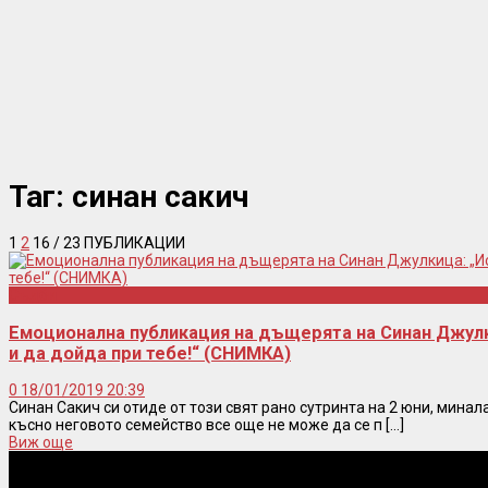
Таг:
синан сакич
1
2
16
/ 23 ПУБЛИКАЦИИ
Съдби
Емоционална публикация на дъщерята на Синан Джулк
и да дойда при тебе!“ (СНИМКА)
0
18/01/2019 20:39
Синан Сакич си отиде от този свят рано сутринта на 2 юни, минала
късно неговото семейство все още не може да се п [...]
Виж още