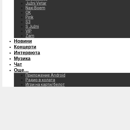
Južni Vetar
Naxi Boem
OK
Pink
S3
S Južni
VIP
Zam
Новини
Концерти
Интервюта
Музика
Чат
Още…
Приложение Android
Радио в колата
Игри на карти/белот