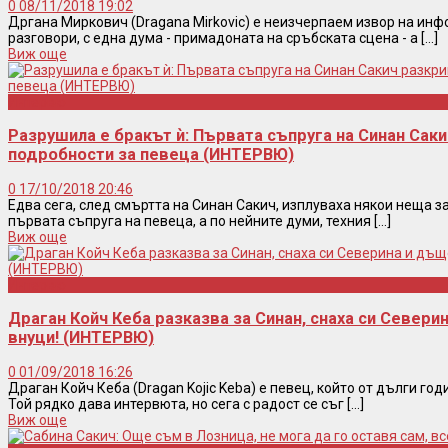
0
08/11/2018 19:02
Дргана Миркович (Dragana Mirkovic) е неизчерпаем извор на инф
разговори, с една дума - примадоната на сръбската сцена - а [...]
Виж още
Интервю
Разрушила е бракът ѝ: Първата съпруга на Синан Саки
подробности за певеца (ИНТЕРВЮ)
0
17/10/2018 20:46
Едва сега, след смъртта на Синан Сакич, изплуваха някои неща з
първата съпруга на певеца, а по нейните думи, техния [...]
Виж още
Интервю
Драган Койч Кеба разказва за Синан, снаха си Севери
внуци! (ИНТЕРВЮ)
0
01/09/2018 16:26
Драган Койч Кеба (Dragan Kojic Keba) е певец, който от дълги год
Той рядко дава интервюта, но сега с радост се съг [...]
Виж още