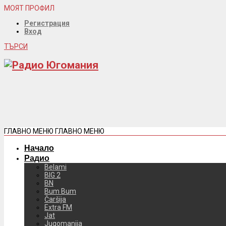
МОЯТ ПРОФИЛ
Регистрация
Вход
ТЪРСИ
ГЛАВНО МЕНЮ
ГЛАВНО МЕНЮ
Начало
Радио
Belami
BIG 2
BN
Bum Bum
Čaršija
Extra FM
Jat
Jugomanija