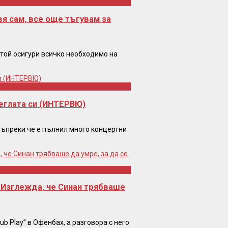
вя сам, все още тъгувам за
 той осигури всичко необходимо на
еглата си (ИНТЕРВЮ)
въпреки че е пълнил много концертни
: Изглежда, че Синан трябваше
ub Play” в Офенбах, а разговора с него