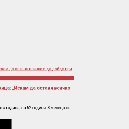
ица: „Искам да оставя всичко
та година, на 62 години. 8 месеца по-