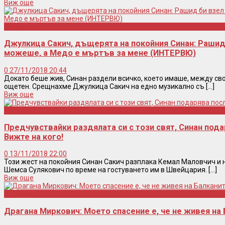
Виж още
Интервю
Джулкица Сакич, дъщерята на покойния Синан: Рашид б
можеше, а Медо е мъртъв за мене (ИНТЕРВЮ)
0
27/11/2018 20:44
Докато беше жив, Синан раздели всичко, което имаше, между свои
ощетен. Срещнахме Джулкица Сакич на едно музикално съ [...]
Виж още
Легенди
Предчувствайки раздялата си с този свят, Синан пода
Вижте на кого!
0
13/11/2018 22:00
Този жест на покойния Синан Сакич разплака Кемал Маловчич и 
Шемса Сулякович по време на гостуването им в Швейцария. [...]
Виж още
Интервю
Драгана Миркович: Моето спасение е, че не живея на