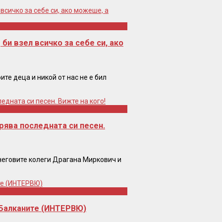
и взел всичко за себе си, ако
те деца и никой от нас не е бил
рява последната си песен.
неговите колеги Драгана Миркович и
 Балканите (ИНТЕРВЮ)