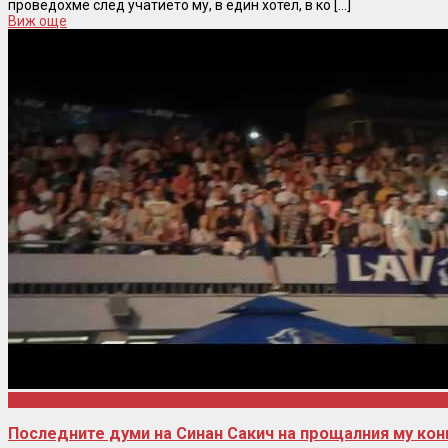
проведохме след учатието му, в един хотел, в ко [...]
Виж още
Шоу
Последните думи на Синан Сакич на прощалния му ко