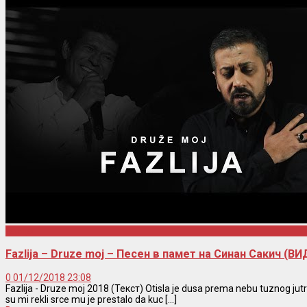
Fazlija
Fazlija – Druze moj – Песен в памет на Синан Сакич (
0
01/12/2018 23:08
Fazlija - Druze moj 2018 (Текст) Otisla je dusa prema nebu tuznog ju
su mi rekli srce mu je prestalo da kuc [...]