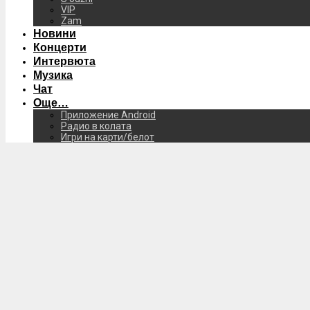
VIP
Zam
Новини
Концерти
Интервюта
Музика
Чат
Още…
Приложение Android
Радио в колата
Игри на карти/белот