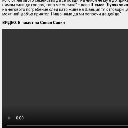
кого от неговото семейство да се обадя, на никой не му е до прик
нямам сили да говоря, това ме съсипа” – каза
Шемса Шулякович
на неговото погребение след като живее в Швеция тя отговори: „
моят най-добър приятел. Нищо няма да ми попречи да дойда.”
ВИДЕО: В памет на Синан Сакич