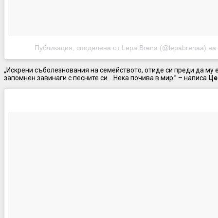
Публикация, споделена от Lepa Brena (@lepabrenaa)
на
„Искрени съболезнования на семейството, отиде си преди да му 
запомнен завинаги с песните си… Нека почива в мир.” – написа
Це