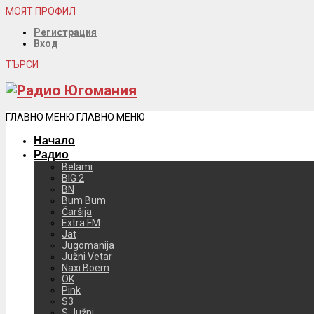
МОЯТ ПРОФИЛ
Регистрация
Вход
ТЪРСИ
ГЛАВНО МЕНЮ
ГЛАВНО МЕНЮ
Начало
Радио
Belami
BIG 2
BN
Bum Bum
Čaršija
Extra FM
Jat
Jugomanija
Južni Vetar
Naxi Boem
OK
Pink
S3
S Južni