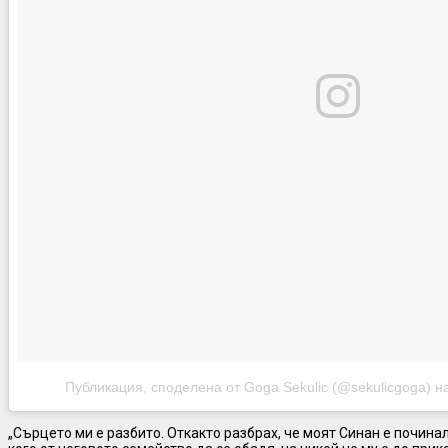
Публикация, споделена от Goga Sekulic (@sekulicgoga)
н
„Сърцето ми е разбито. Откакто разбрах, че моят Синан е починал,