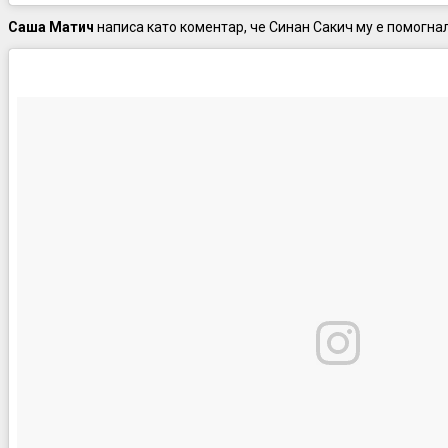
Саша Матич
написа като коментар, че Синан Сакич му е помогнал