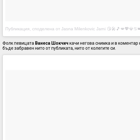
Публикация, споделена от Jasna Milenkovic Jami 😘🎤🎵💋💖💎♋👑 
Фолк певицата
Ванеса Шокчич
качи негова снимка и в коментар 
бъде забравен нито от публиката, нито от колегите си.