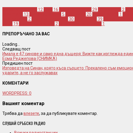
aleksandra prijovic
12
ceca
16
dragana mirkovic
29
goga sekulic
2
jasn
sasa matic
13
semsa suljakovic
5
sinan sakic
20
vanesa sokcic
1
алек
гога секулич
2
драгана миркович
30
лепа брена
39
мария шерифо
цеца
19
шемса шулякович
2
ясна миленкович ями
1
ПРЕПОРЪЧАНО ЗА ВАС
Loading...
Следващ пост
Имала е 47 синове и само една дъщеря: Вижте как изглежда еди
Есма Реджепова (СНИМКА)
Предишен пост
Изповедта на Синан, която къса сърцето: Прекалено съм емоцион
ударите, а не го заслужавах
КОМЕНТАРИ
WORDPRESS:
0
Вашият коментар
Трябва да
влезете
, за да публикувате коментар.
СЛУШАЙ СРЪБСКО РАДИО
Всички радиостанции