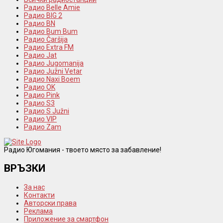
Радио Belle Amie
Радио BIG 2
Радио BN
Радио Bum Bum
Радио Čaršija
Радио Extra FM
Радио Jat
Радио Jugomanija
Радио Južni Vetar
Радио Naxi Boem
Радио OK
Радио Pink
Радио S3
Радио S Južni
Радио VIP
Радио Zam
Радио Югомания - твоето място за забавление!
ВРЪЗКИ
За нас
Контакти
Авторски права
Реклама
Приложение за смартфон