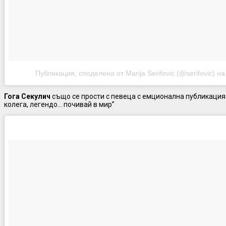
Публикация, споделена от Marija Serifovic (@serifovic)
н
Гога Секулич
също се прости с певеца с емционална публикация 
колега, легендо… почивай в мир”