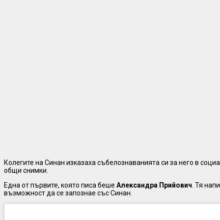
Колегите на Синан изказаха събелознаванията си за него в социа
общи снимки.
Една от първите, която писа беше
Александра Прийович
. Тя нап
възможност да се запознае със Синан.