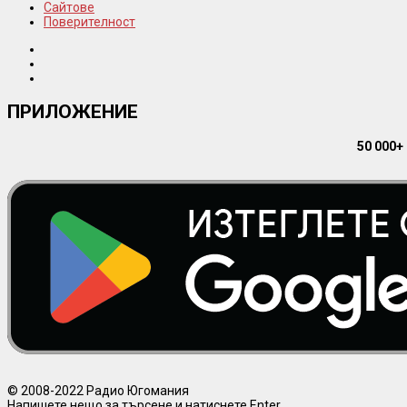
Сайтове
Поверителност
ПРИЛОЖЕНИЕ
50 000+
© 2008-2022 Радио Югомания
Напишете нещо за търсене и натиснете Enter