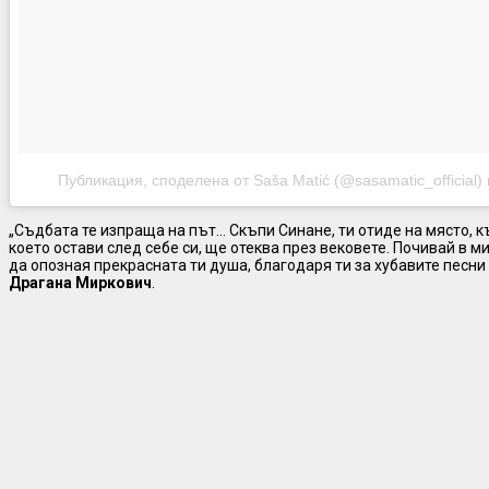
Публикация, споделена от Saša Matić (@sasamatic_official)
„Съдбата те изпраща на път… Скъпи Синане, ти отиде на място, къ
което остави след себе си, ще отеква през вековете. Почивай в м
да опозная прекрасната ти душа, благодаря ти за хубавите песни 
Драгана Миркович
.