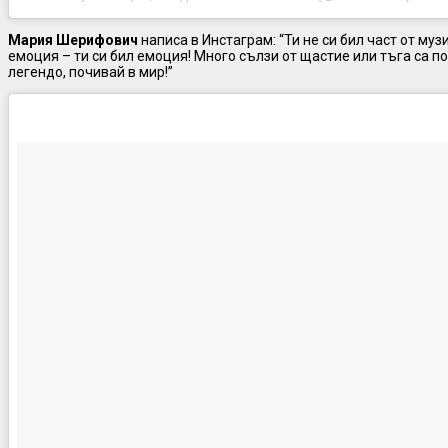
Мария Шерифович
написа в Инстаграм: “Ти не си бил част от музи
емоция – ти си бил емоция! Много сълзи от щастие или тъга са п
легендо, почивай в мир!”