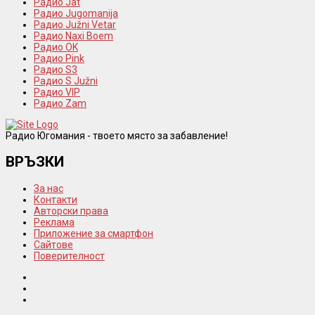
Радио Jat
Радио Jugomanija
Радио Južni Vetar
Радио Naxi Boem
Радио OK
Радио Pink
Радио S3
Радио S Južni
Радио VIP
Радио Zam
Радио Югомания - твоето място за забавление!
ВРЪЗКИ
За нас
Контакти
Авторски права
Реклама
Приложение за смартфон
Сайтове
Поверителност