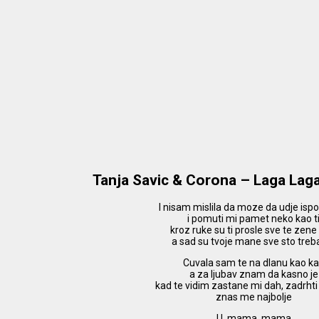
Tanja Savic & Corona – Laga Lag
I nisam mislila da moze da udje isp
i pomuti mi pamet neko kao t
kroz ruke su ti prosle sve te zene
a sad su tvoje mane sve sto treb
Cuvala sam te na dlanu kao k
a za ljubav znam da kasno je
kad te vidim zastane mi dah, zadrhti
znas me najbolje
U, mama, mama