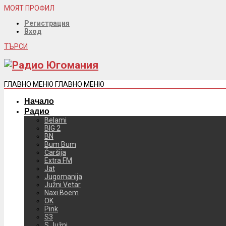
МОЯТ ПРОФИЛ
Регистрация
Вход
ТЪРСИ
ГЛАВНО МЕНЮ
ГЛАВНО МЕНЮ
Начало
Радио
Belami
BIG 2
BN
Bum Bum
Čaršija
Extra FM
Jat
Jugomanija
Južni Vetar
Naxi Boem
OK
Pink
S3
S Južni