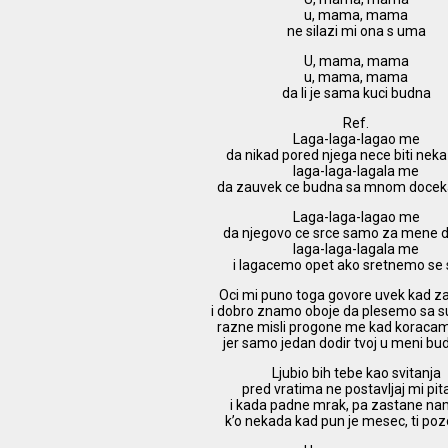
u, mama, mama
ne silazi mi ona s uma
U, mama, mama
u, mama, mama
da li je sama kuci budna
Ref.
Laga-laga-lagao me
da nikad pored njega nece biti nek
laga-laga-lagala me
da zauvek ce budna sa mnom docekat
Laga-laga-lagao me
da njegovo ce srce samo za mene 
laga-laga-lagala me
i lagacemo opet ako sretnemo se 
Oci mi puno toga govore uvek kad z
i dobro znamo oboje da plesemo sa 
razne misli progone me kad koraca
jer samo jedan dodir tvoj u meni budi
Ljubio bih tebe kao svitanja
pred vratima ne postavljaj mi pit
i kada padne mrak, pa zastane n
k’o nekada kad pun je mesec, ti po