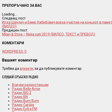
ПРЕПОРЪЧАНО ЗА ВАС
Loading...
Следващ пост
Илда Шаулич и Емир Хабибович взеха участие на концерт в памет
(ВИДЕО)
Предишен пост
Milan & Stoja – Neka pati 2019 (ВИДЕО, ТЕКСТ и ПРЕВОД)
КОМЕНТАРИ
WORDPRESS:
0
Вашият коментар
Трябва да
влезете
, за да публикувате коментар.
СЛУШАЙ СРЪБСКО РАДИО
Всички радиостанции
Радио Belle Amie
Радио BIG 2
Радио BN
Радио Bum Bum
Радио Čaršija
Радио Extra FM