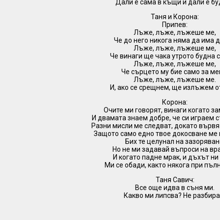
Дали е сама в къщи и дали е б
Таня и Корона:
Припев:
Лъже, лъже, лъжеше ме,
Че до него никога няма да има д
Лъже, лъже, лъжеше ме,
Че винаги ще чака утрото будна с
Лъже, лъже, лъжеше ме,
Че сърцето му бие само за ме
Лъже, лъже, лъжеше ме.
И, ако се срещнем, ще излъжем о
Корона:
Очите ми говорят, винаги когато з
И двамата знаем добре, че си играем 
Разни мисли ме следват, докато вървя
Защото само едно твое докосване ме
Бих те целунал на зазоряван
Но не ми задавай въпроси на вр
И когато падне мрак, и дъхът ни
Ми се обади, както някога при пъл
Таня Савич:
Все още идва в съня ми.
Какво ми липсва? Не разбира