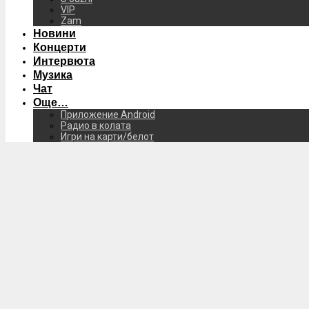
VIP
Zam
Новини
Концерти
Интервюта
Музика
Чат
Още…
Приложение Android
Радио в колата
Игри на карти/белот