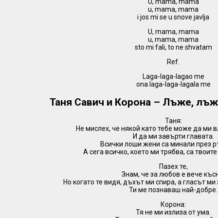
U, mama, mama
u, mama, mama
i jos mi se u snove javlja
U, mama, mama
u, mama, mama
sto mi fali, to ne shvatam
Ref.
Laga-laga-lagao me
ona laga-laga-lagala me
Таня Савич и Корона – Лъже, лъж
Таня:
Не мислех, че някой като тебе може да ми 
И да ми завърти главата.
Всички лоши жени са минали през р
А сега всичко, което ми трябва, са твоит
Пазех те,
Знам, че за любов е вече къс
Но когато те видя, дъхът ми спира, а гласът ми
Ти ме познаваш най-добре.
Корона:
Тя не ми излиза от ума.