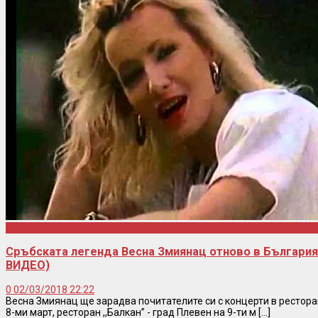
Концерти
Сръбската легенда Весна Змиянац отново в България
ВИДЕО)
0
02/03/2018 22:22
Весна Змиянац ще зарадва почитателите си с концерти в ресторан
8-ми март, ресторан ,,Балкан” - град Плевен на 9-ти м [...]