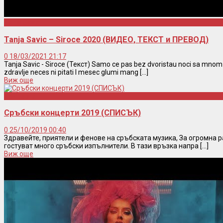
Tanja Savic
Tanja Savic – Siroce 2020 (ВИДЕО, ТЕКСТ и ПРЕВОД)
0
18/03/2021 21:17
Tanja Savic - Siroce (Текст) Samo ce pas bez dvoristau noci sa mnom
zdravlje neces ni pitati I mesec glumi mang [...]
Виж още
Концерти
Сръбски концерти 2019 (СПИСЪК)
0
25/10/2019 00:40
Здравейте, приятели и фенове на сръбската музика, За огромна 
гостуват много сръбски изпълнители. В тази връзка напра [...]
Виж още