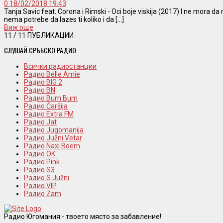
0
18/02/2018 19:43
Tanja Savic feat. Corona i Rimski - Oci boje viskija (2017) I ne mora da
nema potrebe da lazes ti koliko i da [...]
Виж още
11
/ 11 ПУБЛИКАЦИИ
СЛУШАЙ СРЪБСКО РАДИО
Всички радиостанции
Радио Belle Amie
Радио BIG 2
Радио BN
Радио Bum Bum
Радио Čaršija
Радио Extra FM
Радио Jat
Радио Jugomanija
Радио Južni Vetar
Радио Naxi Boem
Радио OK
Радио Pink
Радио S3
Радио S Južni
Радио VIP
Радио Zam
Радио Югомания - твоето място за забавление!