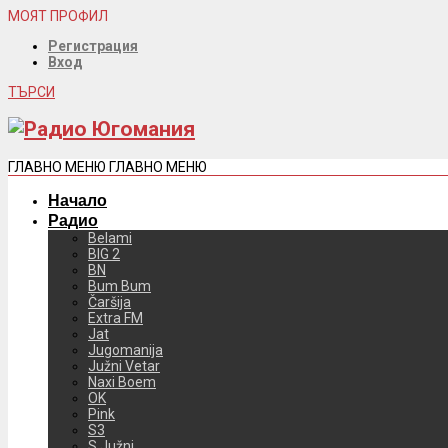
МОЯТ ПРОФИЛ
Регистрация
Вход
ТЪРСИ
ГЛАВНО МЕНЮ
ГЛАВНО МЕНЮ
Начало
Радио
Belami
BIG 2
BN
Bum Bum
Čaršija
Extra FM
Jat
Jugomanija
Južni Vetar
Naxi Boem
OK
Pink
S3
S Južni