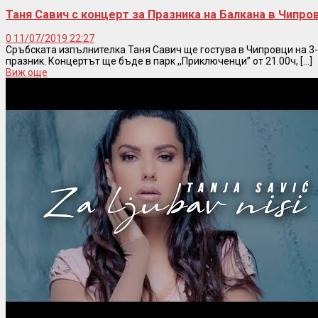
Таня Савич с концерт за Празника на Балкана в Чипр
0
11/07/2019 22:27
Сръбската изпълнителка Таня Савич ще гостува в Чипровци на 3-
празник. Концертът ще бъде в парк ,,Приключенци” от 21.00ч, [...]
Виж още