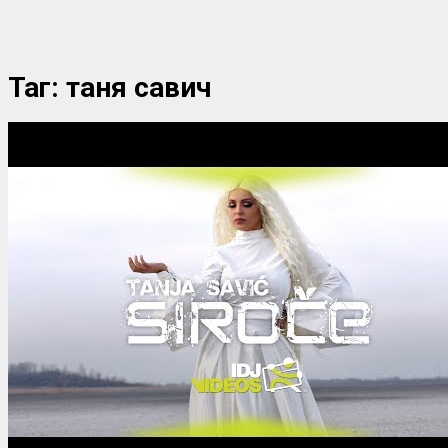
Таг:
таня савич