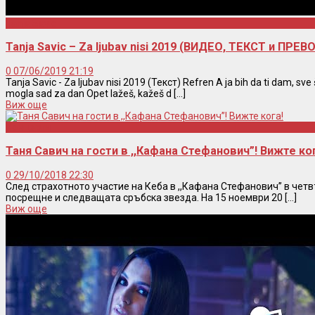
Tanja Savic
Tanja Savic – Za ljubav nisi 2019 (ВИДЕО, ТЕКСТ и ПРЕВ
0
07/06/2019 21:19
Tanja Savic - Za ljubav nisi 2019 (Текст) Refren A ja bih da ti dam, sve
mogla sad za dan Opet lažeš, kažeš d [...]
Виж още
Концерти
Таня Савич на гости в ,,Кафана Стефанович”! Вижте ко
0
29/10/2018 22:30
След страхотното участие на Кеба в ,,Кафана Стефанович” в четв
посрещне и следващата сръбска звезда. На 15 ноември 20 [...]
Виж още