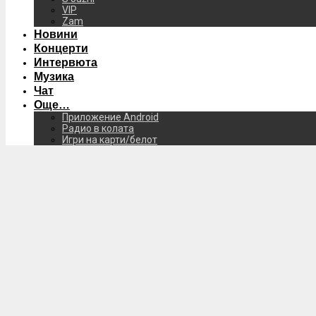
VIP
Zam
Новини
Концерти
Интервюта
Музика
Чат
Още…
Приложение Android
Радио в колата
Игри на карти/белот