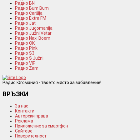
Радио BN
Радио Bum Bum
Радио Čaršija
Радио Extra FM
Радио Jat
Радио Jugomanija
Радио Južni Vetar
Радио Naxi Boem
Радио OK
Радио Pink
Радио S3
Радио S Južni
Радио VIP
Радио Zam
Радио Югомания - твоето място за забавление!
ВРЪЗКИ
За нас
Контакти
Авторски права
Реклама
Приложение за смартфон
Сайтове
Поверителност