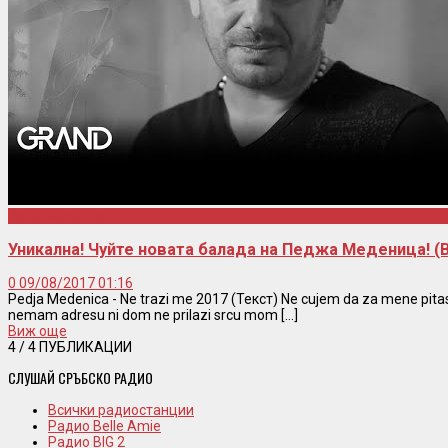
Pedja Medenica
Уникална! Чуйте новата балада на Педжа Меденица! 
0
09/08/2017 01:16
Pedja Medenica - Ne trazi me 2017 (Текст) Ne cujem da za mene pitas 
nemam adresu ni dom ne prilazi srcu mom [...]
Виж още
4
/ 4 ПУБЛИКАЦИИ
СЛУШАЙ СРЪБСКО РАДИО
Всички радиостанции
Радио Belle Amie
Радио BIG 2