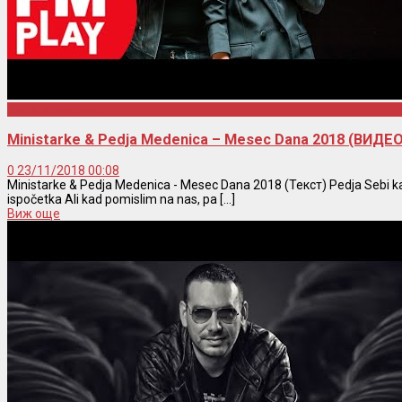
Pedja Medenica
Ministarke & Pedja Medenica – Mesec Dana 2018 (ВИДЕ
0
23/11/2018 00:08
Ministarke & Pedja Medenica - Mesec Dana 2018 (Текст) Pedja Sebi kaž
ispočetka Ali kad pomislim na nas, pa [...]
Виж още