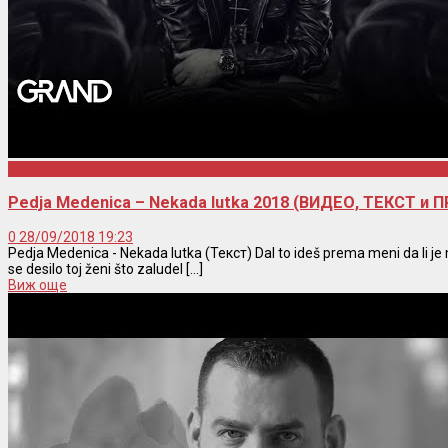
Pedja Medenica
Pedja Medenica – Nekada lutka 2018 (ВИДЕО, ТЕКСТ и 
0
28/09/2018 19:23
Pedja Medenica - Nekada lutka (Текст) Dal to ideš prema meni da li je mo
se desilo toj ženi što zaludel [...]
Виж още