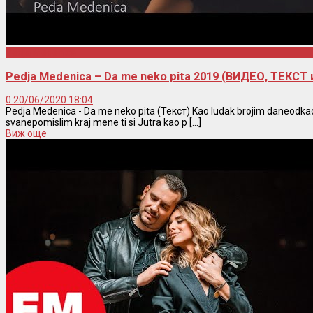
Pedja Medenica
Pedja Medenica – Da me neko pita 2019 (ВИДЕО, ТЕКСТ
0
20/06/2020 18:04
Pedja Medenica - Da me neko pita (Текст) Kao ludak brojim daneodkad 
svanepomislim kraj mene ti si Jutra kao p [...]
Виж още