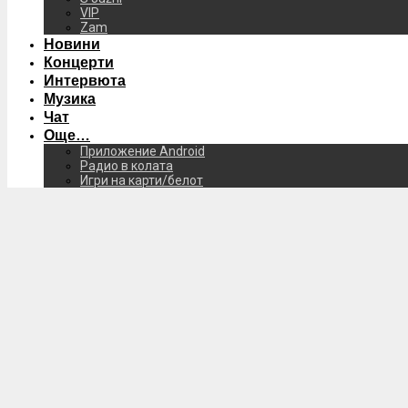
VIP
Zam
Новини
Концерти
Интервюта
Музика
Чат
Още…
Приложение Android
Радио в колата
Игри на карти/белот