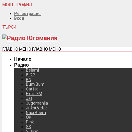
МОЯТ ПРОФИЛ
Регистрация
Вход
ТЪРСИ
ГЛАВНО МЕНЮ
ГЛАВНО МЕНЮ
Начало
Радио
Belami
BIG 2
BN
Bum Bum
Čaršija
Extra FM
Jat
Jugomanija
Južni Vetar
Naxi Boem
OK
Pink
S3
S Južni