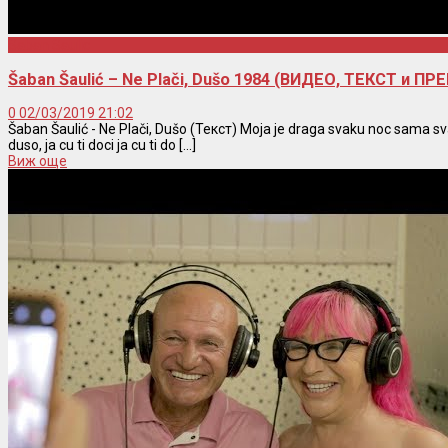
Saban Saulic
Šaban Šaulić – Ne Plači, Dušo 1984 (ВИДЕО, ТЕКСТ и ПР
0
02/03/2019 21:02
Šaban Šaulić - Ne Plači, Dušo (Текст) Moja je draga svaku noc sama s
duso, ja cu ti doci ja cu ti do [...]
Виж още