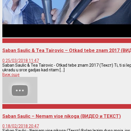
Saban Saulic
Saban Saulic & Tea Tairovic – Otkad tebe znam 2017 (
0
25/03/2018 11:47
Saban Saulic & Tea Tairovic - Otkad tebe znam 2017 (Текст) Ti, ti si lepa
ukradu u srce gadjas kad ritam [...]
Виж още
Saban Saulic
Saban Saulic – Nemam vise nikoga (ВИДЕО и ТЕКСТ)
0
18/02/2018 20:47
Saban Saulic - Nemam vise nikoga (Текст) Bolan lezim duso moja, jos