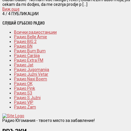
cekam da mi dodjes, da me ceznja prodje p [...]
Виж още
4
/ 4 ПУБЛИКАЦИИ
СЛУШАЙ СРЪБСКО РАДИО
Всички радиостанции
Радио Belle Amie
Радио BIG 2
Радио BN
Радио Bum Bum
Радио Čaršija
Радио Extra FM
Радио Jat
Радио Jugomanija
Радио Južni Vetar
Радио Naxi Boem
Радио OK
Радио Pink
Радио S3
Радио S Južni
Радио VIP
Радио Zam
Радио Югомания - твоето място за забавление!