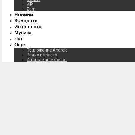
VIP
Zam
Новини
Концерти
Интервюта
Музика
Чат
Още…
Приложение Android
Радио в колата
Игри на карти/белот