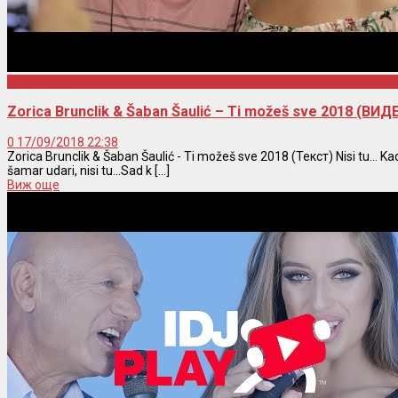
Saban Saulic
Zorica Brunclik & Šaban Šaulić – Ti možeš sve 2018 (В
0
17/09/2018 22:38
Zorica Brunclik & Šaban Šaulić - Ti možeš sve 2018 (Текст) Nisi tu... K
šamar udari, nisi tu...Sad k [...]
Виж още