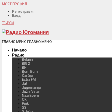
МОЯТ ПРОФИЛ
Регистрация
Вход
ТЪРСИ
ГЛАВНО МЕНЮ
ГЛАВНО МЕНЮ
Начало
Радио
Belami
BIG 2
BN
Bum Bum
Čaršija
Extra FM
Jat
Jugomanija
Južni Vetar
Naxi Boem
OK
Pink
S3
S Južni