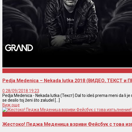
Pedja Medenica
Pedja Medenica – Nekada lutka 2018 (ВИДЕО, ТЕКСТ и 
0
28/09/2018 19:23
Pedja Medenica - Nekada lutka (Текст) Dal to ideš prema meni da li je mo
se desilo toj ženi što zaludel [...]
Виж още
Шоу
Жестоко! Педжа Меденица взриви Фейсбук с това и