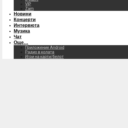
VIP
Zam
Новини
Концерти
Интервюта
Музика
Чат
Още…
Приложение Android
Радио в колата
Игри на карти/белот