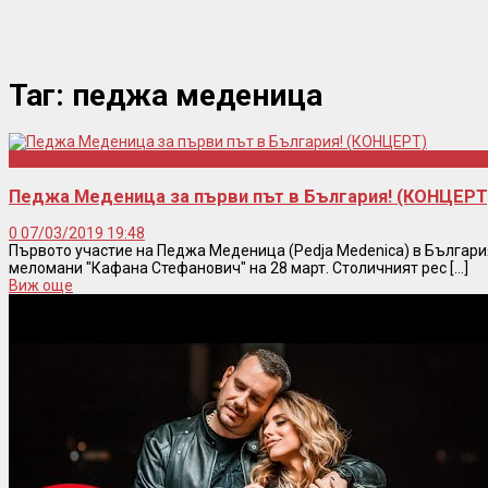
Таг:
педжа меденица
Концерти
Педжа Меденица за първи път в България! (КОНЦЕРТ
0
07/03/2019 19:48
Първото участие на Педжа Меденица (Pedja Medenica) в Българи
меломани "Кафана Стефанович" на 28 март. Столичният рес [...]
Виж още