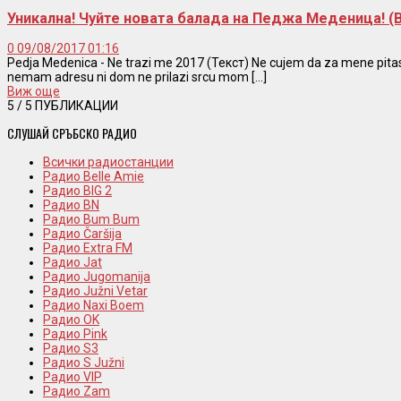
Уникална! Чуйте новата балада на Педжа Меденица! 
0
09/08/2017 01:16
Pedja Medenica - Ne trazi me 2017 (Текст) Ne cujem da za mene pitas 
nemam adresu ni dom ne prilazi srcu mom [...]
Виж още
5
/ 5 ПУБЛИКАЦИИ
СЛУШАЙ СРЪБСКО РАДИО
Всички радиостанции
Радио Belle Amie
Радио BIG 2
Радио BN
Радио Bum Bum
Радио Čaršija
Радио Extra FM
Радио Jat
Радио Jugomanija
Радио Južni Vetar
Радио Naxi Boem
Радио OK
Радио Pink
Радио S3
Радио S Južni
Радио VIP
Радио Zam