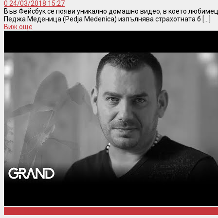
0
24/03/2018 15:27
Във Фейсбук се появи уникално домашно видео, в което любимец
Педжа Меденица (Pedja Medenica) изпълнява страхотната б [...]
Виж още
Pedja Medenica