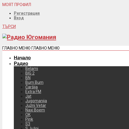
МОЯТ ПРОФИЛ
Регистрация
Вход
ТЪРСИ
ГЛАВНО МЕНЮ
ГЛАВНО МЕНЮ
Начало
Радио
Belami
BIG 2
BN
Bum Bum
Čaršija
Extra FM
Jat
Jugomanija
Južni Vetar
Naxi Boem
OK
Pink
S3
S Južni