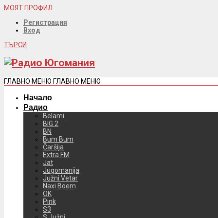
МОЯТ ПРОФИЛ
Регистрация
Вход
ТЪРСИ
ГЛАВНО МЕНЮ
ГЛАВНО МЕНЮ
Начало
Радио
Belami
BIG 2
BN
Bum Bum
Čaršija
Extra FM
Jat
Jugomanija
Južni Vetar
Naxi Boem
OK
Pink
S3
S Južni