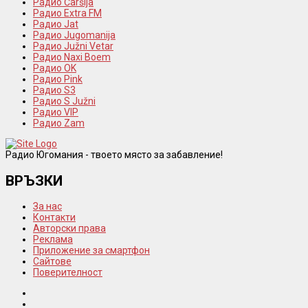
Радио Čaršija
Радио Extra FM
Радио Jat
Радио Jugomanija
Радио Južni Vetar
Радио Naxi Boem
Радио OK
Радио Pink
Радио S3
Радио S Južni
Радио VIP
Радио Zam
Радио Югомания - твоето място за забавление!
ВРЪЗКИ
За нас
Контакти
Авторски права
Реклама
Приложение за смартфон
Сайтове
Поверителност