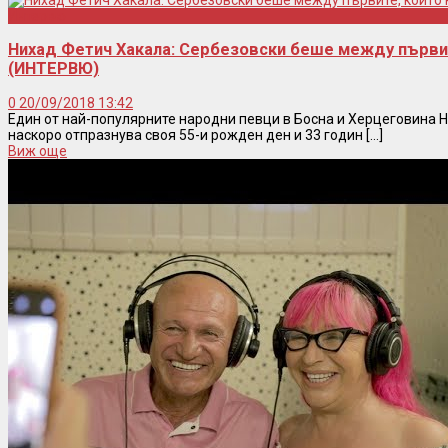
Интервю
Нихад Фетич Хакала: Сербезовски беше между първит
(ИНТЕРВЮ)
0
20/09/2018 13:42
Един от най-популярните народни певци в Босна и Херцеговина Ни
наскоро отпразнува своя 55-и рожден ден и 33 годин [...]
Виж още