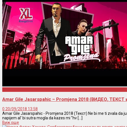
Amar Gile
Amar Gile Jasarspahic – Promjena 2018 (ВИДЕО, ТЕКСТ
0
20/09/2018 13:58
Amar Gile Jasarspahic - Promjena 2018 (Текст) Ne bi me ti zvala da ju
napijem al' bi sutra mogla da kazes mi "hv [...]
Виж още