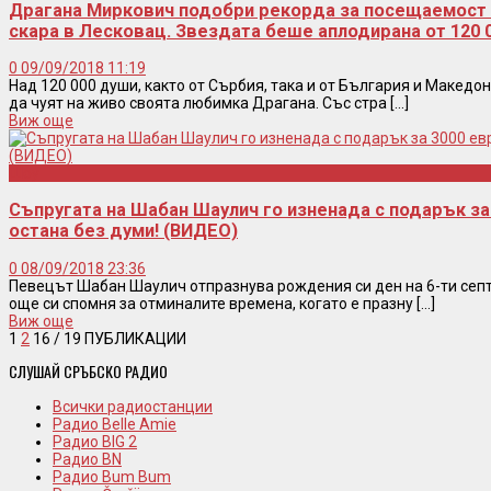
Драгана Миркович подобри рекорда за посещаемост 
скара в Лесковац. Звездата беше аплодирана от 120
0
09/09/2018 11:19
Над 120 000 души, както от Сърбия, така и от България и Македон
да чуят на живо своята любимка Драгана. Със стра [...]
Виж още
Шоу
Съпругата на Шабан Шаулич го изненада с подарък за
остана без думи! (ВИДЕО)
0
08/09/2018 23:36
Певецът Шабан Шаулич отпразнува рождения си ден на 6-ти септе
още си спомня за отминалите времена, когато е празну [...]
Виж още
1
2
16
/ 19 ПУБЛИКАЦИИ
СЛУШАЙ СРЪБСКО РАДИО
Всички радиостанции
Радио Belle Amie
Радио BIG 2
Радио BN
Радио Bum Bum