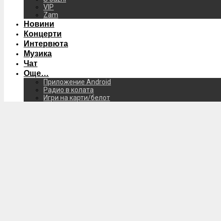
VIP
Zam
Новини
Концерти
Интервюта
Музика
Чат
Още…
Приложение Android
Радио в колата
Игри на карти/белот