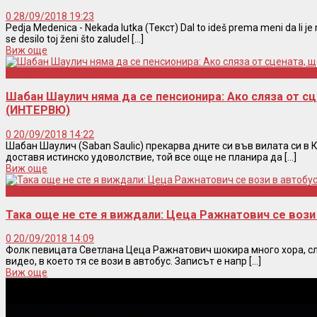
0
28/09/2018 19:23
Pedja Medenica - Nekada lutka (Текст) Dal to ideš prema meni da li je mo
se desilo toj ženi što zaludel [...]
Виж още
Интервю
Шабан Шаулич няма да се пенсионира: Ако сляза от сц
(ИНТЕРВЮ)
0
20/09/2018 14:22
Шабан Шаулич (Saban Saulic) прекарва дните си във вилата си в
доставя истинско удоволствие, той все още не планира да [...]
Виж още
Шоу
Така още не сте я виждали: Цеца Ражнатович се вози
0
20/09/2018 14:09
Фолк певицата Светлана Цеца Ражнатович шокира много хора, сл
видео, в което тя се вози в автобус. Записът е напр [...]
Виж още