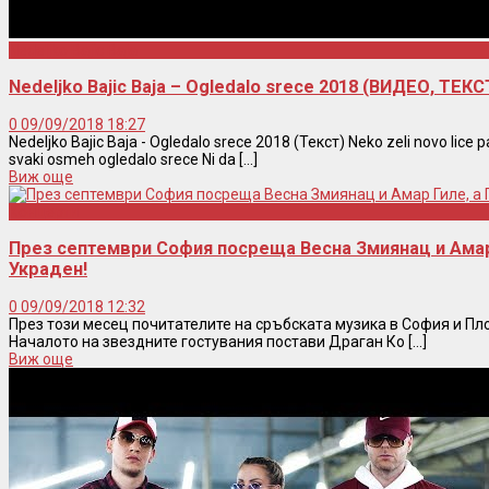
Nedeljko Bajic Baja
Nedeljko Bajic Baja – Ogledalo srece 2018 (ВИДЕО, ТЕК
0
09/09/2018 18:27
Nedeljko Bajic Baja - Ogledalo srece 2018 (Текст) Neko zeli novo lice pat
svaki osmeh ogledalo srece Ni da [...]
Виж още
Концерти
През септември София посреща Весна Змиянац и Амар 
Украден!
0
09/09/2018 12:32
През този месец почитателите на сръбската музика в София и Пл
Началото на звездните гостувания постави Драган Ко [...]
Виж още