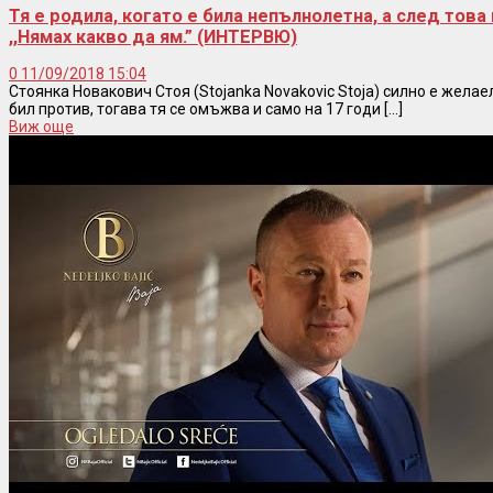
Тя е родила, когато е била непълнолетна, а след тов
,,Нямах какво да ям.” (ИНТЕРВЮ)
0
11/09/2018 15:04
Стоянка Новакович Стоя (Stojanka Novakovic Stoja) силно е желае
бил против, тогава тя се омъжва и само на 17 годи [...]
Виж още