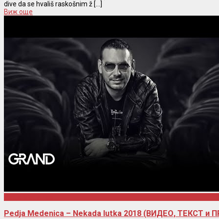
dive da se hvališ raskošnim ž [...]
Виж още
Pedja Medenica
Pedja Medenica – Nekada lutka 2018 (ВИДЕО, ТЕКСТ и 