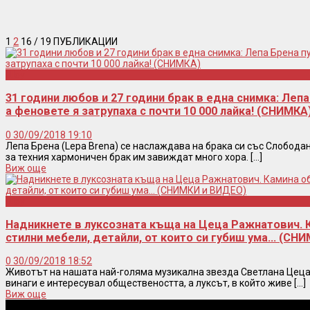
1
2
16
/ 19 ПУБЛИКАЦИИ
Шоу
31 години любов и 27 години брак в една снимка: Лепа
а феновете я затрупаха с почти 10 000 лайка! (СНИМКА
0
30/09/2018 19:10
Лепа Брена (Lepa Brena) се наслаждава на брака си със Слобода
за техния хармоничен брак им завиждат много хора. [...]
Виж още
Шоу
Надникнете в луксозната къща на Цеца Ражнатович. 
стилни мебели, детайли, от които си губиш ума… (СН
0
30/09/2018 18:52
Животът на нашата най-голяма музикална звезда Светлана Цеца
винаги е интересувал обществеността, а луксът, в който живе [...]
Виж още