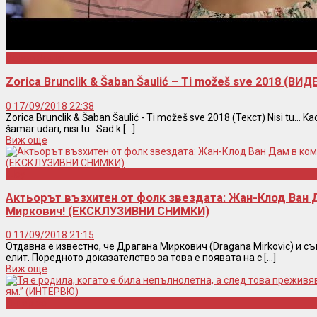
Saban Saulic
Zorica Brunclik & Šaban Šaulić – Ti možeš sve 2018 (В
0
17/09/2018 22:38
Zorica Brunclik & Šaban Šaulić - Ti možeš sve 2018 (Текст) Nisi tu... K
šamar udari, nisi tu...Sad k [...]
Виж още
Шоу
Актьорът възхитен от фолк звездата: Жан-Клод Ван 
Миркович! (ЕКСКЛУЗИВНИ СНИМКИ)
0
11/09/2018 21:15
Отдавна е известно, че Драгана Миркович (Dragana Mirkovic) и съ
елит. Поредното доказателство за това е появата на с [...]
Виж още
Интервю