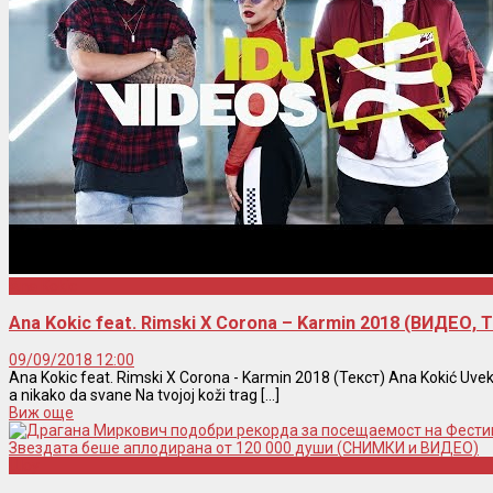
Ana Kokic
Ana Kokic feat. Rimski X Corona – Karmin 2018 (ВИДЕО,
09/09/2018 12:00
Ana Kokic feat. Rimski X Corona - Karmin 2018 (Текст) Ana Kokić Uvek 
a nikako da svane Na tvojoj koži trag [...]
Виж още
Шоу